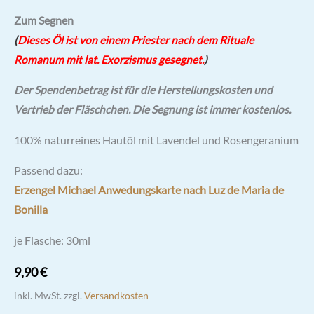
Bewertet mit
4
Zum Segnen
5.00
von 5,
basierend
(
Dieses Öl ist von einem Priester nach dem Rituale
auf
Kundenbewertungen
Romanum mit lat. Exorzismus gesegnet.
)
Der Spendenbetrag ist für die Herstellungskosten und
Vertrieb der Fläschchen.
Die Segnung ist immer kostenlos.
100% naturreines Hautöl mit Lavendel und Rosengeranium
Passend dazu:
Erzengel Michael Anwedungskarte nach Luz de Maria de
Bonilla
je Flasche: 30ml
9,90
€
inkl. MwSt.
zzgl.
Versandkosten