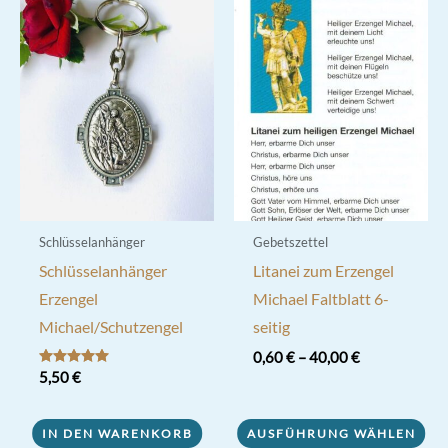
Schlüsselanhänger
Gebetszettel
Schlüsselanhänger
Litanei zum Erzengel
Erzengel
Michael Faltblatt 6-
Michael/Schutzengel
seitig
0,60
€
–
40,00
€
Bewertet mit
5,50
€
Dieses
5.00
von 5
Produkt
IN DEN WARENKORB
AUSFÜHRUNG WÄHLEN
weist