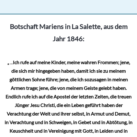
mehrere
Varianten
auf.
Botschaft Mariens in La Salette, aus dem
Die
Jahr 1846:
Optionen
können
auf
„
...
Ich rufe auf meine Kinder, meine wahren Frommen; jene,
der
die sich mir hingegeben haben, damit ich sie zu meinem
Produktseite
göttlichen Sohne führe; jene, die ich sozusagen in meinen
gewählt
Armen trage; jene, die von meinem Geiste gelebt haben.
werden
Endlich rufe ich auf die Apostel der letzten Zeiten, die treuen
Jünger Jesu Christi, die ein Leben geführt haben der
Verachtung der Welt und ihrer selbst, in Armut und Demut,
in Verachtung und in Schweigen, in Gebet und in Abtötung, in
Keuschheit und in Vereinigung mit Gott, in Leiden und in