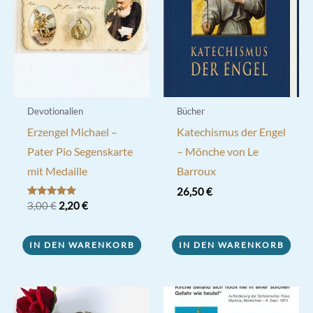
Devotionalien
Bücher
Erzengel Michael –
Katechismus der Engel
Pater Pio Segenskarte
– Mönche von Le
mit Medaille
Barroux
26,50
€
Ursprünglicher
Aktueller
Bewertet mit
3,00
€
2,20
€
5.00
Preis
Preis
von 5
war:
ist:
3,00 €
2,20 €.
IN DEN WARENKORB
IN DEN WARENKORB