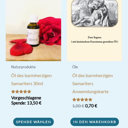
Naturprodukte
Öle
Öl des barmherzigen
Öl des barmherzigen
Samariters 30ml
Samariters
Anwendungskarte
Bewertet mit
Vorgeschlagene
4.84
Spende:
13,50
€
von 5
Ursprünglicher
Aktueller
Bewertet mit
1,00
€
0,70
€
5.00
Preis
Preis
von 5
war:
ist:
1,00 €
0,70 €.
SPENDE WÄHLEN
IN DEN WARENKORB