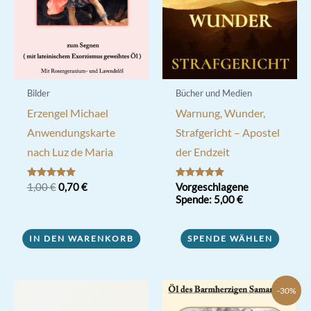
Bilder
Bücher und Medien
Erzengel Michael
Warnung, Wunder,
Anwendungskarte
Strafgericht – Apostel
nach Luz de Maria
der Endzeit
Ursprünglicher
Aktueller
Bewertet mit
1,00
€
0,70
€
Bewertet mit
Vorgeschlagene
5.00
5.00
Preis
Preis
Spende:
5,00
€
von 5
von 5
war:
ist:
1,00 €
0,70 €.
IN DEN WARENKORB
SPENDE WÄHLEN
-30%