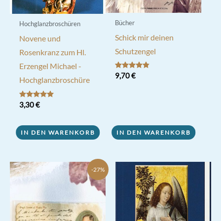
gewählt
werden
Bücher
Hochglanzbroschüren
Schick mir deinen
Novene und
Schutzengel
Rosenkranz zum Hl.
Erzengel Michael -
Bewertet
9,70
€
Hochglanzbroschüre
mit
4.75
von 5
Bewertet mit
3,30
€
5.00
von 5
IN DEN WARENKORB
IN DEN WARENKORB
-27%