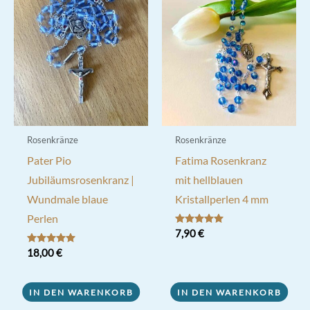
Rosenkränze
Rosenkränze
Pater Pio
Fatima Rosenkranz
Jubiläumsrosenkranz |
mit hellblauen
Wundmale blaue
Kristallperlen 4 mm
Perlen
Bewertet mit
7,90
€
5.00
von 5
Bewertet mit
18,00
€
5.00
von 5
IN DEN WARENKORB
IN DEN WARENKORB