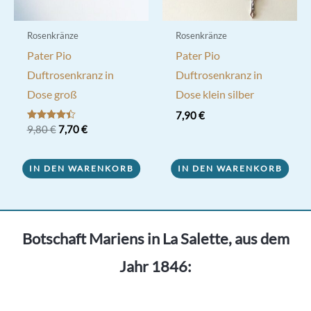
Rosenkränze
Rosenkränze
Pater Pio
Pater Pio
Duftrosenkranz in
Duftrosenkranz in
Dose groß
Dose klein silber
7,90
€
Ursprünglicher
Aktueller
Bewertet
9,80
€
7,70
€
mit
Preis
Preis
4.33
war:
ist:
von 5
9,80 €
7,70 €.
IN DEN WARENKORB
IN DEN WARENKORB
Botschaft Mariens in La Salette, aus dem
Jahr 1846: