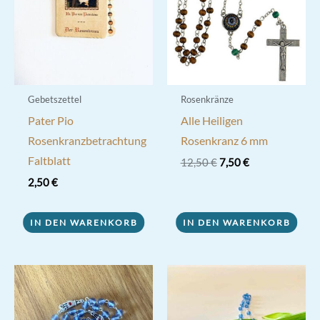
Gebetszettel
Rosenkränze
Pater Pio
Alle Heiligen
Rosenkranzbetrachtung
Rosenkranz 6 mm
Faltblatt
Ursprünglicher
Aktueller
12,50
€
7,50
€
Preis
Preis
2,50
€
war:
ist:
12,50 €
7,50 €.
IN DEN WARENKORB
IN DEN WARENKORB