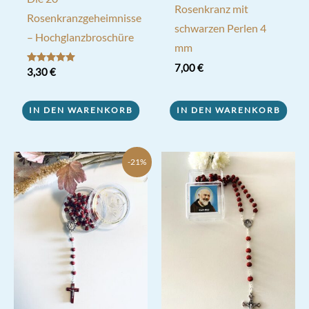
Rosenkranz mit
Rosenkranzgeheimnisse
schwarzen Perlen 4
– Hochglanzbroschüre
mm
7,00
€
Bewertet mit
3,30
€
5.00
von 5
IN DEN WARENKORB
IN DEN WARENKORB
-21%