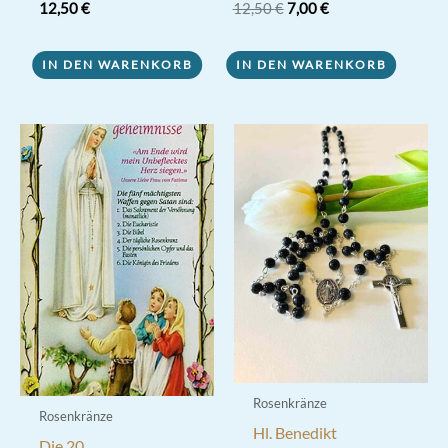
Ursprünglicher
Aktueller
12,50
€
12,50
€
7,00
€
Preis
Preis
war:
ist:
12,50 €
7,00 €.
IN DEN WARENKORB
IN DEN WARENKORB
Rosenkränze
Rosenkränze
Hl. Benedikt
Die 20