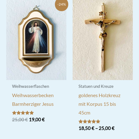
-24%
Weihwasserflaschen
Statuen und Kreuze
Weihwasserbecken
goldenes Holzkreuz
Barmherziger Jesus
mit Korpus 15 bis
45cm
Ursprünglicher
Aktueller
Bewertet mit
25,00
€
19,00
€
5.00
Preis
Preis
von 5
Bewertet mit
18,50
€
–
25,00
€
war:
ist:
5.00
25,00 €
19,00 €.
von 5
Dieses