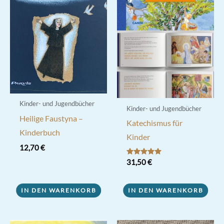
Kinder- und Jugendbücher
Kinder- und Jugendbücher
Heilige Faustyna –
Katechismus für
Kinderbuch
Kinder
12,70
€
Bewertet mit
31,50
€
5.00
von 5
IN DEN WARENKORB
IN DEN WARENKORB