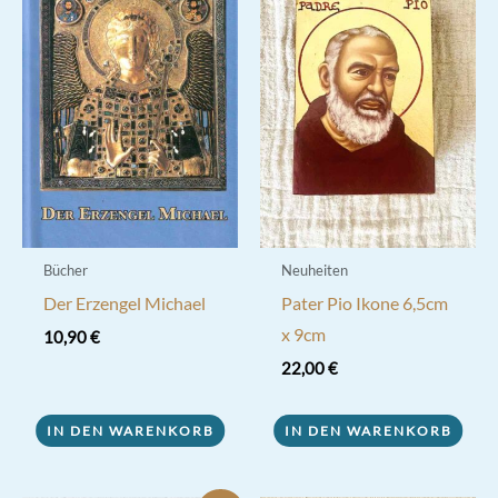
Bücher
Neuheiten
Der Erzengel Michael
Pater Pio Ikone 6,5cm
x 9cm
10,90
€
22,00
€
IN DEN WARENKORB
IN DEN WARENKORB