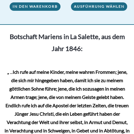
IN DEN WARENKORB
AUSFÜHRUNG WÄHLEN
Produkt
weist
mehrere
Varianten
Botschaft Mariens in La Salette, aus dem
auf.
Jahr 1846:
Die
Optionen
können
„
...
Ich rufe auf meine Kinder, meine wahren Frommen; jene,
auf
die sich mir hingegeben haben, damit ich sie zu meinem
der
göttlichen Sohne führe; jene, die ich sozusagen in meinen
Produktseite
Armen trage; jene, die von meinem Geiste gelebt haben.
gewählt
Endlich rufe ich auf die Apostel der letzten Zeiten, die treuen
werden
Jünger Jesu Christi, die ein Leben geführt haben der
Verachtung der Welt und ihrer selbst, in Armut und Demut,
in Verachtung und in Schweigen, in Gebet und in Abtötung, in