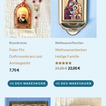
Rosenkränze
Weihwasserflaschen
Pater Pio
Weihwasserbecken
Duftrosenkranz und
Heilige Familie
Anhängebild
Ursprünglicher
Aktueller
Bewertet mit
25,00
€
22,00
€
7,70
€
5.00
Preis
Preis
von 5
war:
ist:
25,00 €
22,00 €.
IN DEN WARENKORB
IN DEN WARENKORB