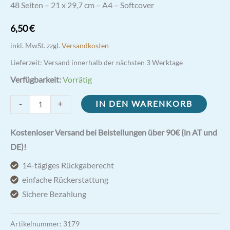
48 Seiten – 21 x 29,7 cm – A4 – Softcover
6,50
€
inkl. MwSt.
zzgl.
Versandkosten
Lieferzeit:
Versand innerhalb der nächsten 3 Werktage
Verfügbarkeit:
Vorrätig
Hl.
-
+
IN DEN WARENKORB
Philomena
Malbuch
Kostenloser Versand bei Beistellungen über 90€ (in AT und
Menge
DE)!
14-tägiges Rückgaberecht
einfache Rückerstattung
Sichere Bezahlung
Artikelnummer:
3179