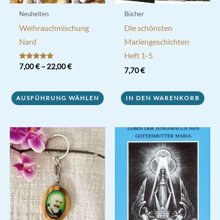
Neuheiten
Bücher
Weihrauchmischung
Die schönsten
Nard
Mariengeschichten
Heft 1-5
Bewertet mit
7,00
€
–
22,00
€
7,70
€
5.00
von 5
Dieses
Produkt
AUSFÜHRUNG WÄHLEN
IN DEN WARENKORB
weist
mehrere
Varianten
auf.
Die
Optionen
können
auf
der