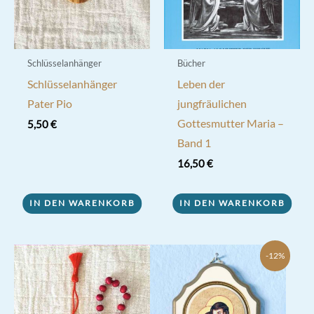
Produktseite
gewählt
werden
Schlüsselanhänger
Bücher
Schlüsselanhänger
Leben der
Pater Pio
jungfräulichen
Gottesmutter Maria –
5,50
€
Band 1
16,50
€
IN DEN WARENKORB
IN DEN WARENKORB
-12%