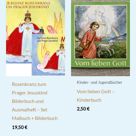
Kinder- und Jugendbücher
Rosenkranz zum
Vom lieben Gott –
Prager Jesuskind
Kinderbuch
Bilderbuch und
2,50
€
Ausmalheft – Set
Malbuch + Bilderbuch
19,50
€