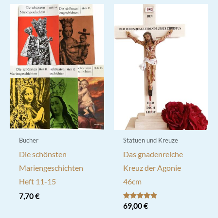
Bücher
Statuen und Kreuze
Die schönsten
Das gnadenreiche
Mariengeschichten
Kreuz der Agonie
Heft 11-15
46cm
7,70
€
Bewertet mit
69,00
€
5.00
von 5