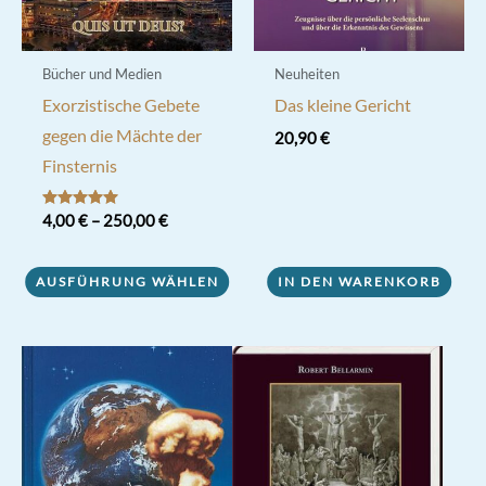
Bücher und Medien
Neuheiten
Exorzistische Gebete
Das kleine Gericht
gegen die Mächte der
20,90
€
Finsternis
Bewertet mit
4,00
€
–
250,00
€
5.00
von 5
Dieses
AUSFÜHRUNG WÄHLEN
IN DEN WARENKORB
Produkt
weist
mehrere
Varianten
auf.
Die
Optionen