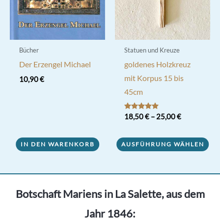
Bücher
Statuen und Kreuze
Der Erzengel Michael
goldenes Holzkreuz
mit Korpus 15 bis
10,90
€
45cm
Bewertet mit
18,50
€
–
25,00
€
5.00
von 5
Dieses
IN DEN WARENKORB
AUSFÜHRUNG WÄHLEN
Produkt
weist
mehrere
Varianten
Botschaft Mariens in La Salette, aus dem
auf.
Jahr 1846:
Die