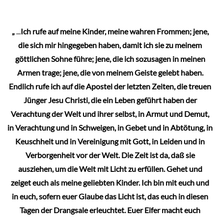
Optionen
können
„
...
Ich rufe auf meine Kinder, meine wahren Frommen; jene,
auf
die sich mir hingegeben haben, damit ich sie zu meinem
der
göttlichen Sohne führe; jene, die ich sozusagen in meinen
Produktseite
Armen trage; jene, die von meinem Geiste gelebt haben.
gewählt
Endlich rufe ich auf die Apostel der letzten Zeiten, die treuen
werden
Jünger Jesu Christi, die ein Leben geführt haben der
Verachtung der Welt und ihrer selbst, in Armut und Demut,
in Verachtung und in Schweigen, in Gebet und in Abtötung, in
Keuschheit und in Vereinigung mit Gott, in Leiden und in
Verborgenheit vor der Welt. Die Zeit ist da, daß sie
ausziehen, um die Welt mit Licht zu erfüllen. Gehet und
zeiget euch als meine geliebten Kinder. Ich bin mit euch und
in euch, sofern euer Glaube das Licht ist, das euch in diesen
Tagen der Drangsale erleuchtet. Euer Eifer macht euch