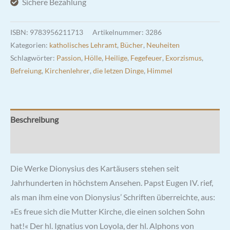
Sichere Bezahlung
Kartäuser
Menge
ISBN:
9783956211713
Artikelnummer:
3286
Kategorien:
katholisches Lehramt
,
Bücher
,
Neuheiten
Schlagwörter:
Passion
,
Hölle
,
Heilige
,
Fegefeuer
,
Exorzismus
,
Befreiung
,
Kirchenlehrer
,
die letzen Dinge
,
Himmel
Beschreibung
Rezensionen (1)
Die Werke Dionysius des Kartäusers stehen seit
Jahrhunderten in höchstem Ansehen. Papst Eugen IV. rief,
als man ihm eine von Dionysius’ Schriften überreichte, aus:
»Es freue sich die Mutter Kirche, die einen solchen Sohn
hat!« Der hl. Ignatius von Loyola, der hl. Alphons von