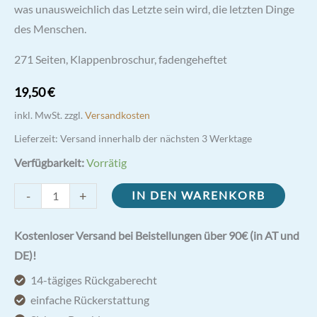
was unausweichlich das Letzte sein wird, die letzten Dinge
des Menschen.
271 Seiten, Klappenbroschur, fadengeheftet
19,50
€
inkl. MwSt.
zzgl.
Versandkosten
Lieferzeit:
Versand innerhalb der nächsten 3 Werktage
Verfügbarkeit:
Vorrätig
Von
-
+
IN DEN WARENKORB
den
letzten
Kostenloser Versand bei Beistellungen über 90€ (in AT und
Dingen
DE)!
-
14-tägiges Rückgaberecht
Dionysius
einfache Rückerstattung
der