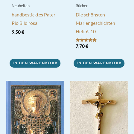
Neuheiten
Bücher
handbesticktes Pater
Die schönsten
Pio Bild rosa
Mariengeschichten
Heft 6-10
9,50
€
Bewertet mit
7,70
€
5.00
von 5
IN DEN WARENKORB
IN DEN WARENKORB