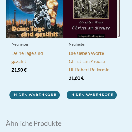
können
auf
der
Produktseite
gewählt
werden
Neuheiten
Neuheiten
Deine Tage sind
Die sieben Worte
gezählt!
Christi am Kreuze –
Hl. Robert Bellarmin
21,50
€
21,60
€
IN DEN WARENKORB
IN DEN WARENKORB
Ähnliche Produkte