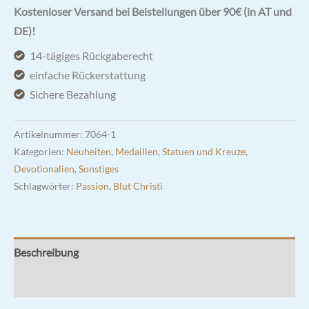
5cm
Kostenloser Versand bei Beistellungen über 90€ (in AT und
Anhänger
DE)!
Menge
14-tägiges Rückgaberecht
einfache Rückerstattung
Sichere Bezahlung
Artikelnummer:
7064-1
Kategorien:
Neuheiten
,
Medaillen
,
Statuen und Kreuze
,
Devotionalien
,
Sonstiges
Schlagwörter:
Passion
,
Blut Christi
Beschreibung
Rezensionen (5)