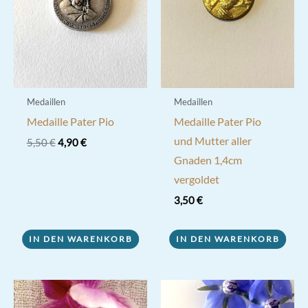
auf
der
Produktseite
gewählt
werden
Medaillen
Medaillen
Medaille Pater Pio
Medaille Pater Pio
und Mutter aller
Ursprünglicher
Aktueller
5,50
€
4,90
€
Preis
Preis
Gnaden 1,4cm
war:
ist:
5,50 €
4,90 €.
vergoldet
3,50
€
IN DEN WARENKORB
IN DEN WARENKORB