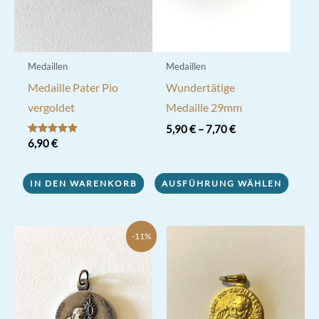
der
Produktseite
gewählt
werden
Medaillen
Medaillen
Medaille Pater Pio
Wundertätige
vergoldet
Medaille 29mm
5,90
€
–
7,70
€
Bewertet mit
6,90
€
Dieses
5.00
von 5
Produkt
IN DEN WARENKORB
AUSFÜHRUNG WÄHLEN
weist
mehrere
Varianten
-11%
auf.
Die
Optionen
können