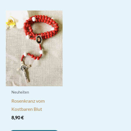
weist
mehrere
Varianten
auf.
Die
Optionen
können
auf
der
Produktseite
gewählt
werden
Neuheiten
Rosenkranz vom
Kostbaren Blut
8,90
€