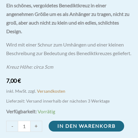
Bewertet
5
Ein schönes, vergoldetes Benediktkreuz in einer
mit
4.80
von
5,
angenehmen Größe um es als Anhänger zu tragen, nicht zu
basierend
auf
groß, aber auch nicht zu klein und ein edles, schlichtes
Kundenbewertungen
Design.
Wird mit einer Schnur zum Umhängen und einer kleinen
Beschreibung zur Bedeutung des Benediktkreuzes geliefert.
Kreuz Höhe: circa 5cm
7,00
€
inkl. MwSt.
zzgl.
Versandkosten
Lieferzeit:
Versand innerhalb der nächsten 3 Werktage
Verfügbarkeit:
Vorrätig
vergoldetes
-
+
IN DEN WARENKORB
Benediktkreuz