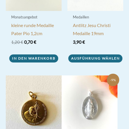
Monatsangebot
Medaillen
kleine runde Medaille
Antlitz Jesu Christi
Pater Pio 1,2cm
Medaille 19mm
Ursprünglicher
Aktueller
1,20
€
0,70
€
3,90
€
Preis
Preis
Dieses
war:
ist:
1,20 €
0,70 €.
IN DEN WARENKORB
AUSFÜHRUNG WÄHLEN
Produkt
weist
mehrere
-9%
Varianten
auf.
Die
Optionen
können
auf