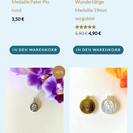
Medaille Pater Pio
Wundertätige
rund
Medaille 19mm
vergoldet
3,50
€
Ursprünglicher
Aktueller
Bewertet mit
5,90
€
4,90
€
5.00
Preis
Preis
von 5
war:
ist:
5,90 €
4,90 €.
IN DEN WARENKORB
IN DEN WARENKORB
-42%