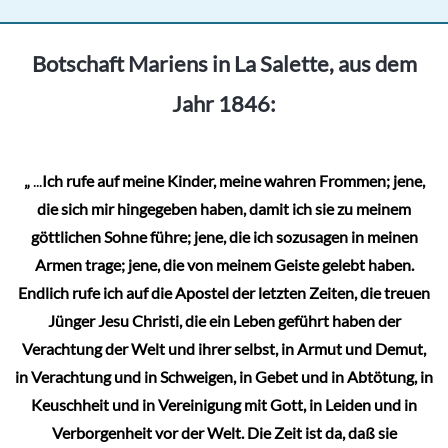
mehrere
Varianten
Botschaft Mariens in La Salette, aus dem
auf.
Jahr 1846:
Die
Optionen
können
„
...
Ich rufe auf meine Kinder, meine wahren Frommen; jene,
auf
die sich mir hingegeben haben, damit ich sie zu meinem
der
göttlichen Sohne führe; jene, die ich sozusagen in meinen
Produktseite
Armen trage; jene, die von meinem Geiste gelebt haben.
gewählt
Endlich rufe ich auf die Apostel der letzten Zeiten, die treuen
werden
Jünger Jesu Christi, die ein Leben geführt haben der
Verachtung der Welt und ihrer selbst, in Armut und Demut,
in Verachtung und in Schweigen, in Gebet und in Abtötung, in
Keuschheit und in Vereinigung mit Gott, in Leiden und in
Verborgenheit vor der Welt. Die Zeit ist da, daß sie