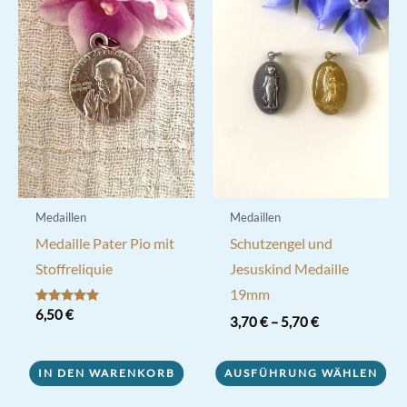
Medaillen
Medaillen
Medaille Pater Pio mit
Schutzengel und
Stoffreliquie
Jesuskind Medaille
19mm
Bewertet mit
6,50
€
3,70
€
–
5,70
€
5.00
von 5
Dieses
IN DEN WARENKORB
AUSFÜHRUNG WÄHLEN
Produkt
weist