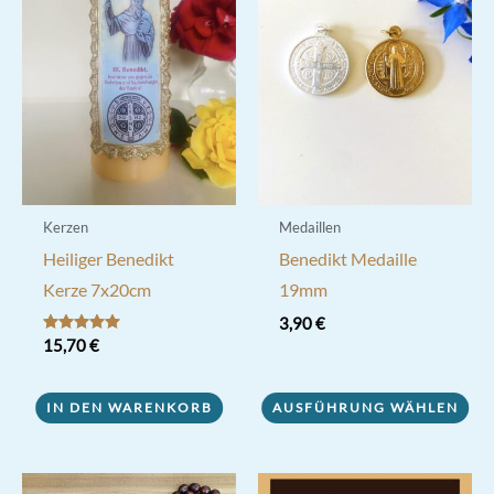
Kerzen
Medaillen
Heiliger Benedikt
Benedikt Medaille
Kerze 7x20cm
19mm
3,90
€
Bewertet mit
15,70
€
Dieses
5.00
von 5
Produkt
IN DEN WARENKORB
AUSFÜHRUNG WÄHLEN
weist
mehrere
Varianten