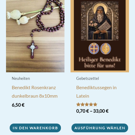
auf.
Die
Optionen
können
auf
der
Produktseite
gewählt
werden
Neuheiten
Gebetszettel
Benedikt Rosenkranz
Benediktussegen in
dunkelbraun 8x10mm
Latein
6,50
€
Bewertet mit
0,70
€
–
33,00
€
5.00
von 5
Dieses
IN DEN WARENKORB
AUSFÜHRUNG WÄHLEN
Produkt