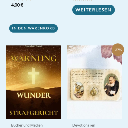
Bewertet mit
4,00
€
Bewertet mit
5.00
5.00
WEITERLESEN
von 5
von 5
IN DEN WARENKORB
-27%
Bücher und Medien
Devotionalien