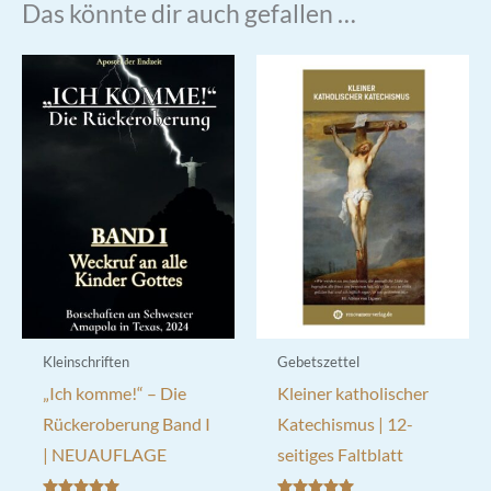
Das könnte dir auch gefallen …
Kleinschriften
Gebetszettel
„Ich komme!“ – Die
Kleiner katholischer
Rückeroberung Band I
Katechismus | 12-
| NEUAUFLAGE
seitiges Faltblatt