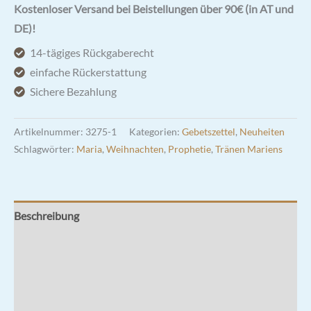
Menge
Kostenloser Versand bei Beistellungen über 90€ (in AT und
DE)!
14-tägiges Rückgaberecht
einfache Rückerstattung
Sichere Bezahlung
Artikelnummer:
3275-1
Kategorien:
Gebetszettel
,
Neuheiten
Schlagwörter:
Maria
,
Weihnachten
,
Prophetie
,
Tränen Mariens
Beschreibung
Zusätzliche Informationen
Rezensionen (1)
Hersteller & Hinweise