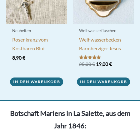
Neuheiten
Weihwasserflaschen
Rosenkranz vom
Weihwasserbecken
Kostbaren Blut
Barmherziger Jesus
8,90
€
Ursprünglicher
Aktueller
Bewertet mit
25,00
€
19,00
€
5.00
Preis
Preis
von 5
war:
ist:
25,00 €
19,00 €.
IN DEN WARENKORB
IN DEN WARENKORB
Botschaft Mariens in La Salette, aus dem
Jahr 1846: