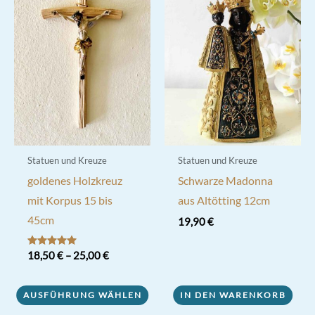
Statuen und Kreuze
Statuen und Kreuze
goldenes Holzkreuz
Schwarze Madonna
mit Korpus 15 bis
aus Altötting 12cm
45cm
19,90
€
Bewertet mit
18,50
€
–
25,00
€
5.00
von 5
Dieses
AUSFÜHRUNG WÄHLEN
IN DEN WARENKORB
Produkt