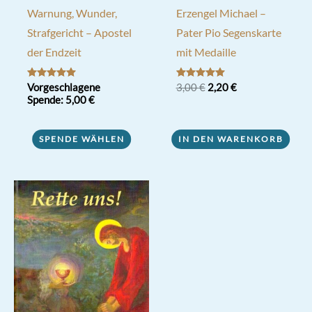
Warnung, Wunder,
Erzengel Michael –
Strafgericht – Apostel
Pater Pio Segenskarte
der Endzeit
mit Medaille
Ursprünglicher
Aktueller
Bewertet mit
Vorgeschlagene
Bewertet mit
3,00
€
2,20
€
5.00
5.00
Preis
Preis
Spende:
5,00
€
von 5
von 5
war:
ist:
3,00 €
2,20 €.
SPENDE WÄHLEN
IN DEN WARENKORB