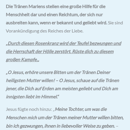
Bewertet mit
1
Die Tränen Mariens stellen eine große Hilfe für die
5.00
von 5,
basierend
Menschheit dar und einen Reichtum, der sich nur
auf
Kundenbewertung
ausbreiten kann, wenn er bekannt und geliebt wird.
Sie sind
Vorankündigung des Reiches der Liebe.
„
Durch diesen Rosenkranz wird der Teufel bezwungen und
die Herrschaft der Hölle zerstört. Rüste dich zu diesem
großen Kampfe.
„
„O Jesus, erhöre unsere Bitten um der Tränen Deiner
heiligsten Mutter willen! – O Jesus, schaue auf die Tränen
jener, die Dich auf Erden am meisten geliebt und Dich am
innigsten liebt im Himmel.“
Jesus fügte noch hinzu:
„
Meine Tochter, um was die
um der Tränen meiner Mutter willen bitten,
Menschen mich
bin ich gezwungen,
ihnen in liebevoller Weise zu geben.
–