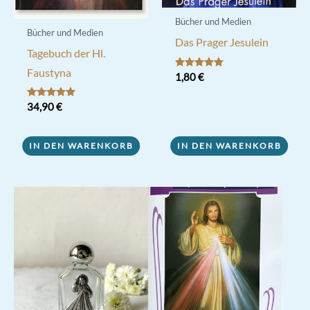
gewählt
werden
Bücher und Medien
Bücher und Medien
Das Prager Jesulein
Tagebuch der Hl.
Faustyna
Bewertet mit
1,80
€
5.00
von 5
Bewertet mit
34,90
€
5.00
von 5
IN DEN WARENKORB
IN DEN WARENKORB