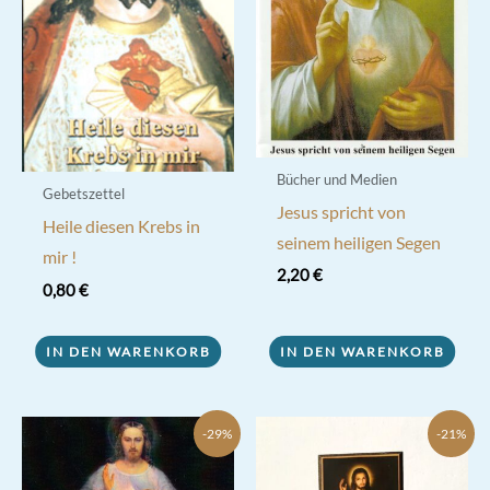
Bücher und Medien
Gebetszettel
Jesus spricht von
Heile diesen Krebs in
seinem heiligen Segen
mir !
2,20
€
0,80
€
IN DEN WARENKORB
IN DEN WARENKORB
-29%
-21%