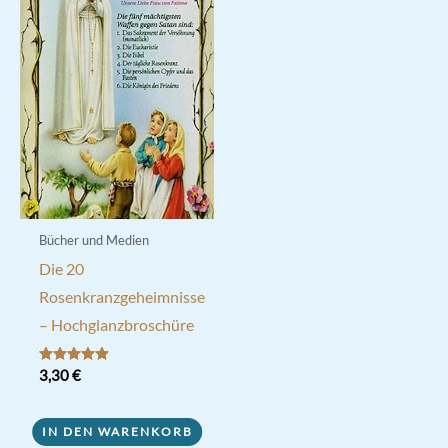
Bücher und Medien
Die 20
Rosenkranzgeheimnisse
– Hochglanzbroschüre
Bewertet mit
3,30
€
5.00
von 5
IN DEN WARENKORB