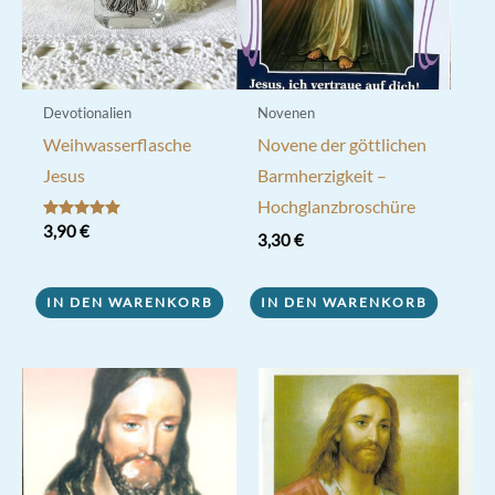
Devotionalien
Novenen
Weihwasserflasche
Novene der göttlichen
Jesus
Barmherzigkeit –
Hochglanzbroschüre
Bewertet mit
3,90
€
3,30
€
5.00
von 5
IN DEN WARENKORB
IN DEN WARENKORB