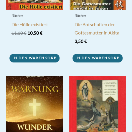
Bücher
Bücher
Die Hölle existiert
Die Botschaften der
Gottesmutter in Akita
Ursprünglicher
Aktueller
11,10
€
10,50
€
Preis
Preis
3,50
€
war:
ist:
11,10 €
10,50 €.
IN DEN WARENKORB
IN DEN WARENKORB