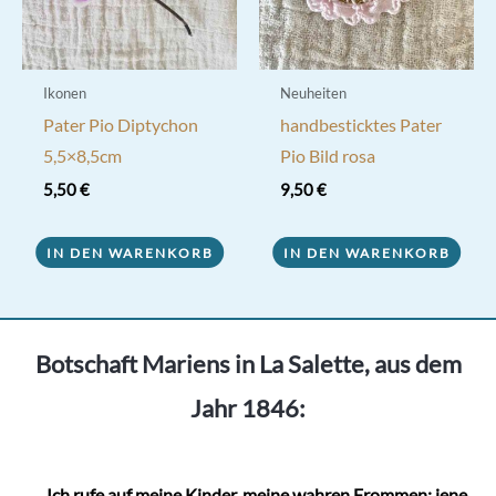
Produktseite
gewählt
werden
Ikonen
Neuheiten
Pater Pio Diptychon
handbesticktes Pater
5,5×8,5cm
Pio Bild rosa
5,50
€
9,50
€
IN DEN WARENKORB
IN DEN WARENKORB
Botschaft Mariens in La Salette, aus dem
Jahr 1846:
„
...
Ich rufe auf meine Kinder, meine wahren Frommen; jene,