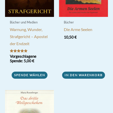
Bücher und Medien
Bücher
Warnung, Wunder,
Die Arme Seelen
Strafgericht – Apostel
10,50
€
der Endzeit
Bewertet mit
Vorgeschlagene
5.00
Spende:
5,00
€
von 5
SPENDE WÄHLEN
IN DEN WARENKORB