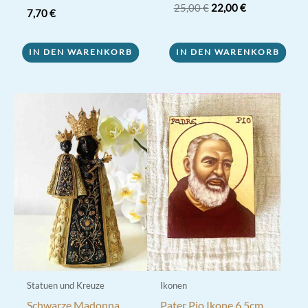
Ursprünglicher
Aktueller
Bewertet mit
25,00
€
22,00
€
7,70
€
5.00
Preis
Preis
von 5
war:
ist:
25,00 €
22,00 €.
IN DEN WARENKORB
IN DEN WARENKORB
Statuen und Kreuze
Ikonen
Schwarze Madonna
Pater Pio Ikone 6,5cm