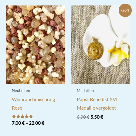
-20%
Neuheiten
Medaillen
Weihrauchmischung
Papst Benedikt XVI.
Rose
Medaille vergoldet
Ursprünglicher
Aktueller
6,90
€
5,50
€
Preis
Preis
Bewertet mit
7,00
€
–
22,00
€
5.00
war:
ist:
von 5
Dieses
6,90 €
5,50 €.