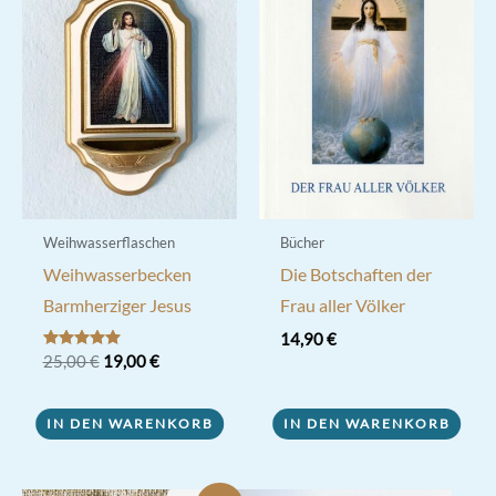
Weihwasserflaschen
Bücher
Weihwasserbecken
Die Botschaften der
Barmherziger Jesus
Frau aller Völker
14,90
€
Ursprünglicher
Aktueller
Bewertet mit
25,00
€
19,00
€
5.00
Preis
Preis
von 5
war:
ist:
25,00 €
19,00 €.
IN DEN WARENKORB
IN DEN WARENKORB