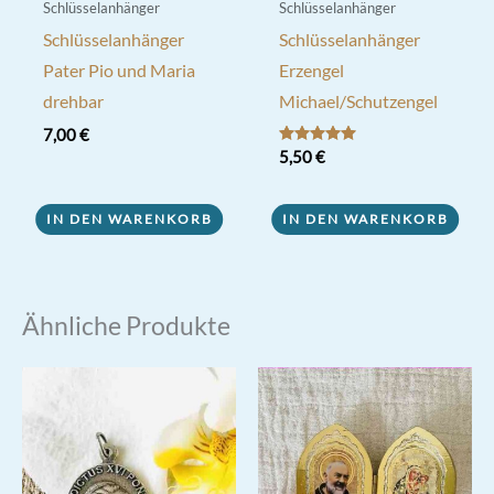
Schlüsselanhänger
Schlüsselanhänger
Schlüsselanhänger
Schlüsselanhänger
Pater Pio und Maria
Erzengel
drehbar
Michael/Schutzengel
7,00
€
Bewertet mit
5,50
€
5.00
von 5
IN DEN WARENKORB
IN DEN WARENKORB
Ähnliche Produkte