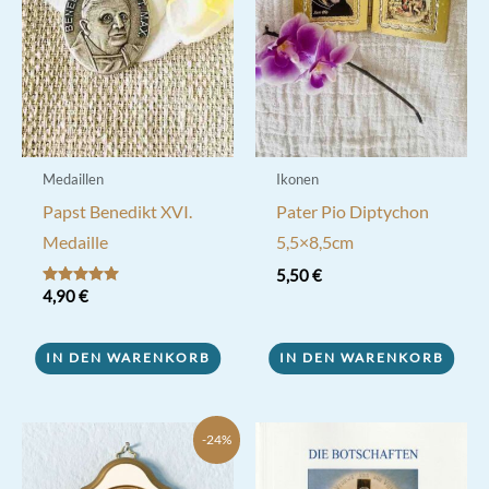
Medaillen
Ikonen
Papst Benedikt XVI.
Pater Pio Diptychon
Medaille
5,5×8,5cm
5,50
€
Bewertet mit
4,90
€
5.00
von 5
IN DEN WARENKORB
IN DEN WARENKORB
-24%