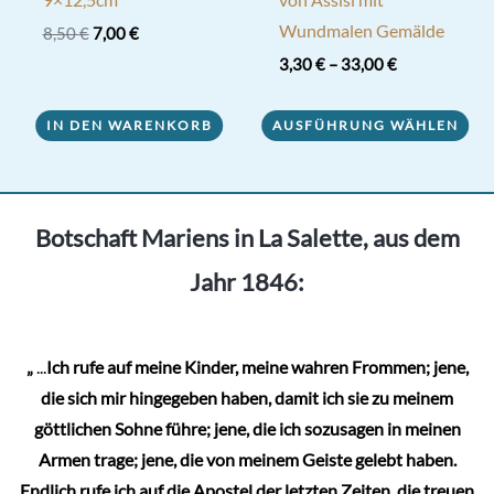
Wundmalen Gemälde
Ursprünglicher
Aktueller
8,50
€
7,00
€
Preis
Preis
3,30
€
–
33,00
€
war:
ist:
8,50 €
7,00 €.
Dieses
IN DEN WARENKORB
AUSFÜHRUNG WÄHLEN
Produkt
weist
mehrere
Varianten
Botschaft Mariens in La Salette, aus dem
auf.
Jahr 1846:
Die
Optionen
können
„
...
Ich rufe auf meine Kinder, meine wahren Frommen; jene,
auf
die sich mir hingegeben haben, damit ich sie zu meinem
der
göttlichen Sohne führe; jene, die ich sozusagen in meinen
Produktseite
Armen trage; jene, die von meinem Geiste gelebt haben.
gewählt
Endlich rufe ich auf die Apostel der letzten Zeiten, die treuen