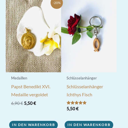
-20%
Medaillen
Schlüsselanhänger
Papst Benedikt XVI.
Schlüsselanhänger
Medaille vergoldet
Ichthys Fisch
Ursprünglicher
Aktueller
6,90
€
5,50
€
Preis
Preis
Bewertet mit
5,50
€
5.00
war:
ist:
von 5
6,90 €
5,50 €.
IN DEN WARENKORB
IN DEN WARENKORB