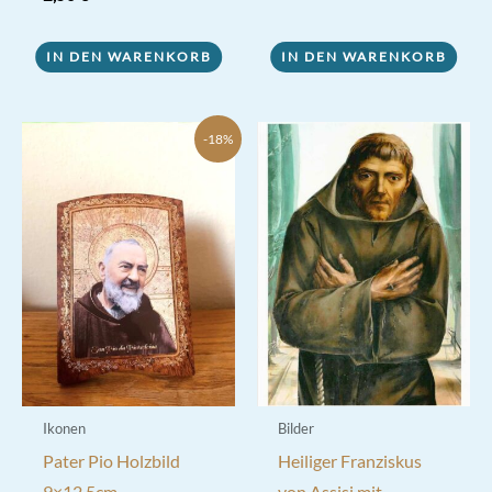
IN DEN WARENKORB
IN DEN WARENKORB
-18%
Ikonen
Bilder
Pater Pio Holzbild
Heiliger Franziskus
9×12,5cm
von Assisi mit