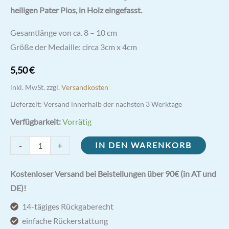
heiligen Pater Pios, in Holz eingefasst.
Gesamtlänge von ca. 8 – 10 cm
Größe der Medaille: circa 3cm x 4cm
5,50
€
inkl. MwSt.
zzgl.
Versandkosten
Lieferzeit:
Versand innerhalb der nächsten 3 Werktage
Verfügbarkeit:
Vorrätig
Schlüsselanhänger
-
+
IN DEN WARENKORB
Pater
Pio
Kostenloser Versand bei Beistellungen über 90€ (in AT und
Menge
DE)!
14-tägiges Rückgaberecht
einfache Rückerstattung