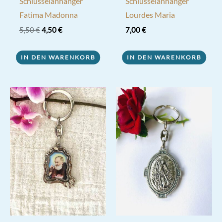
Schlüsselanhänger
Schlüsselanhänger
Fatima Madonna
Lourdes Maria
Ursprünglicher
Aktueller
5,50
€
4,50
€
7,00
€
Preis
Preis
war:
ist:
5,50 €
4,50 €.
IN DEN WARENKORB
IN DEN WARENKORB