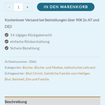
Rein,
-
+
IN DEN WARENKORB
Schamhaft
und
Kostenloser Versand bei Beistellungen über 90€ (in AT und
Keusch
DE)!
-
14-tägiges Rückgaberecht
zur
einfache Rückerstattung
Liebe
Sichere Bezahlung
fähig
werden
Artikelnummer:
3066
Menge
Kategorien:
Bücher
,
Bücher und Medien
,
katholisches Lehramt
Schlagwörter:
Blut Christi
,
Geistliche Familie vom Heiligen
Blut
,
Reinheit
,
Ehe und Familie
Beschreibung