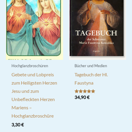
Hochglanzbroschüren
Bücher und Medien
Gebete und Lobpreis
Tagebuch der Hl.
zum Heiligsten Herzen
Faustyna
Jesu und zum
Bewertet mit
34,90
€
Unbefleckten Herzen
5.00
von 5
Mariens –
Hochglanzbroschüre
3,30
€