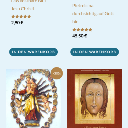
Das kostbare Blut
Pietrelcina
Jesu Christi
durchsichtig auf Gott
hin
Bewertet mit
2,90
€
5.00
von 5
Bewertet mit
45,50
€
5.00
von 5
IN DEN WARENKORB
IN DEN WARENKORB
-30%