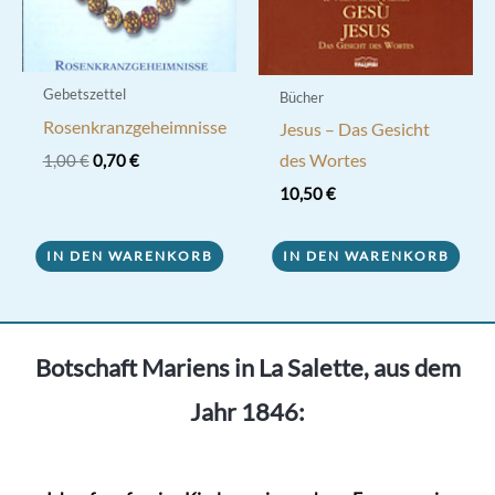
Gebetszettel
Bücher
Rosenkranzgeheimnisse
Jesus – Das Gesicht
Ursprünglicher
Aktueller
des Wortes
1,00
€
0,70
€
Preis
Preis
10,50
€
war:
ist:
1,00 €
0,70 €.
IN DEN WARENKORB
IN DEN WARENKORB
Botschaft Mariens in La Salette, aus dem
Jahr 1846: