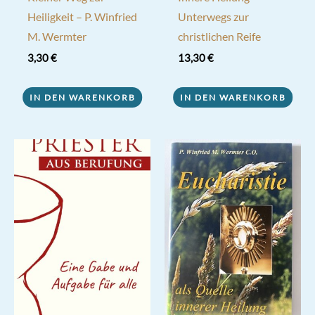
Heiligkeit – P. Winfried
Unterwegs zur
M. Wermter
christlichen Reife
3,30
€
13,30
€
IN DEN WARENKORB
IN DEN WARENKORB