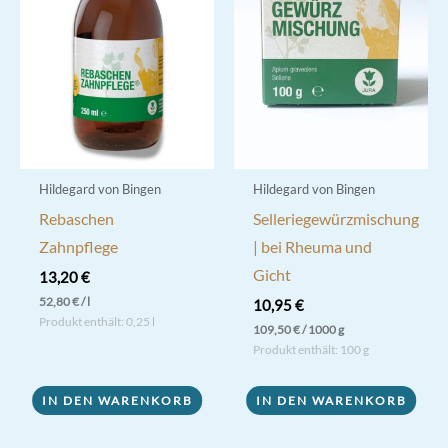
Hildegard von Bingen
Hildegard von Bingen
Rebaschen
Selleriegewürzmischung
Zahnpflege
| bei Rheuma und
Gicht
13,20
€
52,80
€
/
l
10,95
€
Produkt enthält: 0,25
l
109,50
€
/
1000
g
Produkt enthält: 100
g
IN DEN WARENKORB
IN DEN WARENKORB