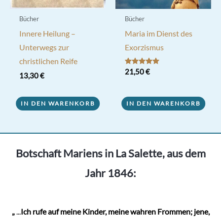
Bücher
Bücher
Innere Heilung –
Maria im Dienst des
Unterwegs zur
Exorzismus
christlichen Reife
Bewertet mit
21,50
€
13,30
€
5.00
von 5
IN DEN WARENKORB
IN DEN WARENKORB
Botschaft Mariens in La Salette, aus dem
Jahr 1846:
„
...
Ich rufe auf meine Kinder, meine wahren Frommen; jene,