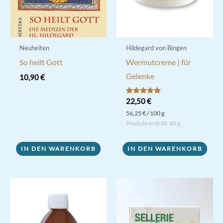
Neuheiten
Hildegard von Bingen
So heilt Gott
Wermutcreme | für
Gelenke
10,90
€
Bewertet mit
22,50
€
5.00
56,25
€
/
100
g
von 5
Produkt enthält: 40
g
IN DEN WARENKORB
IN DEN WARENKORB