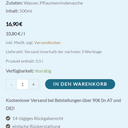
Zutaten:
Wasser, Pflaumenrindenasche
Inhalt:
500ml
16,90
€
33,80
€
/
l
inkl. MwSt.
zzgl.
Versandkosten
Lieferzeit:
Versand innerhalb der nächsten 3 Werktage
Produkt enthält: 0,5
l
Verfügbarkeit:
Vorrätig
Pflaumenaschenlauge
-
+
IN DEN WARENKORB
|
Hildegard
Kostenloser Versand bei Beistellungen über 90€ (in AT und
Haarwasser
DE)!
Menge
14-tägiges Rückgaberecht
einfache Rückerstattung