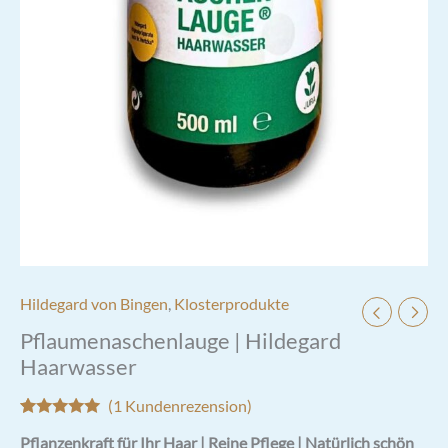
Hildegard von Bingen
,
Klosterprodukte
Pflaumenaschenlauge | Hildegard
Haarwasser
(
1
Kundenrezension)
Bewertet mit
1
Pflanzenkraft für Ihr Haar | Reine Pflege | Natürlich schön
5.00
von 5,