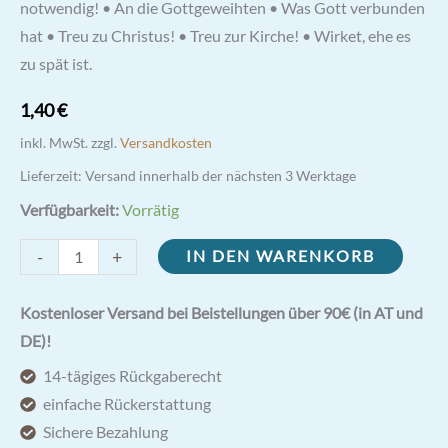
notwendig! • An die Gottgeweihten • Was Gott verbunden
hat • Treu zu Christus! • Treu zur Kirche! • Wirket, ehe es
zu spät ist.
1,40
€
inkl. MwSt.
zzgl.
Versandkosten
Lieferzeit:
Versand innerhalb der nächsten 3 Werktage
Verfügbarkeit:
Vorrätig
Pater
-
+
IN DEN WARENKORB
Pio
spricht
Kostenloser Versand bei Beistellungen über 90€ (in AT und
zur
DE)!
Welt
14-tägiges Rückgaberecht
Menge
einfache Rückerstattung
Sichere Bezahlung