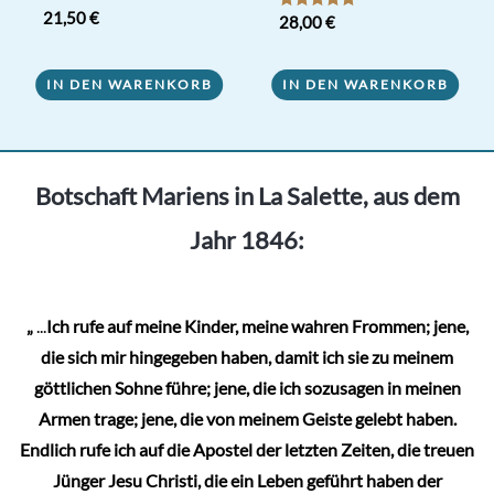
21,50
€
Bewertet mit
28,00
€
5.00
von 5
IN DEN WARENKORB
IN DEN WARENKORB
Botschaft Mariens in La Salette, aus dem
Jahr 1846:
„
...
Ich rufe auf meine Kinder, meine wahren Frommen; jene,
die sich mir hingegeben haben, damit ich sie zu meinem
göttlichen Sohne führe; jene, die ich sozusagen in meinen
Armen trage; jene, die von meinem Geiste gelebt haben.
Endlich rufe ich auf die Apostel der letzten Zeiten, die treuen
Jünger Jesu Christi, die ein Leben geführt haben der