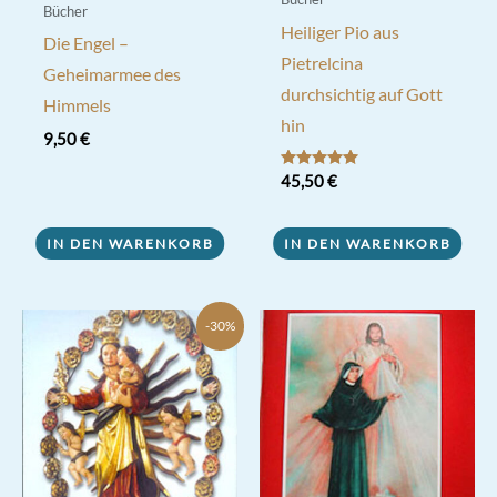
Bücher
Heiliger Pio aus
Die Engel –
Pietrelcina
Geheimarmee des
durchsichtig auf Gott
Himmels
hin
9,50
€
Bewertet mit
45,50
€
5.00
von 5
IN DEN WARENKORB
IN DEN WARENKORB
-30%