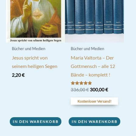
Bücher und Medien
Bücher und Medien
Jesus spricht von
Maria Valtorta – Der
seinem heiligen Segen
Gottmensch – alle 12
Bände – komplett !
2,20
€
Ursprünglicher
Aktueller
Bewertet
336,00
€
300,00
€
mit
Preis
Preis
4.80
war:
ist:
Kostenloser Versand!
von 5
336,00 €
300,00 €.
IN DEN WARENKORB
IN DEN WARENKORB