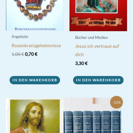
Angebote
Bücher und Medien
Rosenkranzgeheimnisse
Jesus ich vertraue auf
Ursprünglicher
Aktueller
dich
1,00
€
0,70
€
Preis
Preis
3,30
€
war:
ist:
1,00 €
0,70 €.
IN DEN WARENKORB
IN DEN WARENKORB
-11%