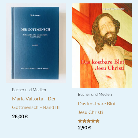
Bücher und Medien
Bücher und Medien
Maria Valtorta – Der
Das kostbare Blut
Gottmensch – Band III
Jesu Christi
28,00
€
Bewertet mit
2,90
€
5.00
von 5