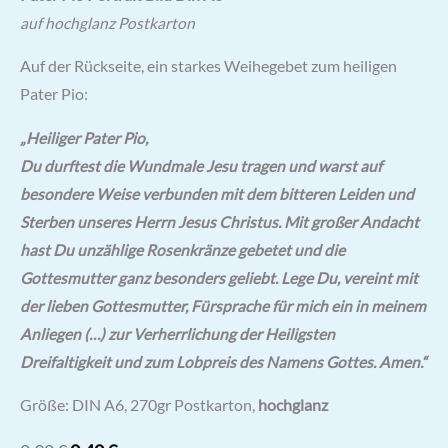
basierend
auf hochglanz Postkarton
auf
Kundenbewertung
Auf der Rückseite, ein starkes Weihegebet zum heiligen
Pater Pio:
„Heiliger Pater Pio,
Du durftest die Wundmale Jesu tragen und warst
auf
besondere Weise verbunden mit dem bitteren Leiden und
Sterben unseres Herrn Jesus Christus.
Mit großer Andacht
hast Du unzählige Rosenkränze gebetet und die
Gottesmutter ganz besonders geliebt.
Lege Du, vereint mit
der lieben Gottesmutter, Fürsprache für mich ein in meinem
Anliegen (…) zur Verherrlichung der Heiligsten
Dreifaltigkeit und zum Lobpreis des Namens Gottes. Amen.“
Größe: DIN A6, 270gr Postkarton,
hochglanz