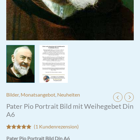
Bilder
,
Monatsangebot
,
Neuheiten
Pater Pio Portrait Bild mit Weihegebet Din
A6
(
1
Kundenrezension)
Bewertet mit
1
Pater Pio Portrait Bild Din A6
5.00
von 5,