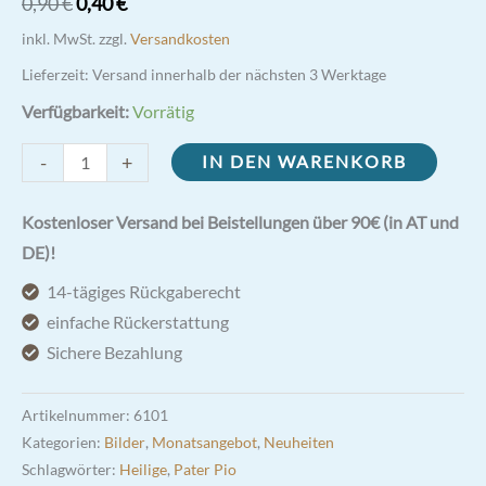
Ursprünglicher
Aktueller
0,90
€
0,40
€
Preis
Preis
inkl. MwSt.
zzgl.
Versandkosten
war:
ist:
Lieferzeit:
Versand innerhalb der nächsten 3 Werktage
0,90 €
0,40 €.
Verfügbarkeit:
Vorrätig
Pater
-
+
IN DEN WARENKORB
Pio
Portrait
Kostenloser Versand bei Beistellungen über 90€ (in AT und
Bild
DE)!
mit
14-tägiges Rückgaberecht
Weihegebet
einfache Rückerstattung
Din
Sichere Bezahlung
A6
Menge
Artikelnummer:
6101
Kategorien:
Bilder
,
Monatsangebot
,
Neuheiten
Schlagwörter:
Heilige
,
Pater Pio