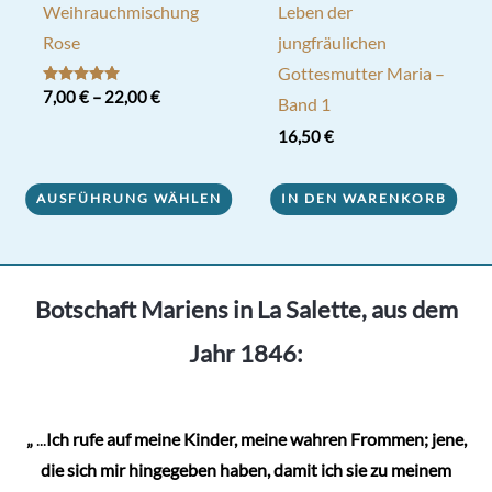
Weihrauchmischung
Leben der
Rose
jungfräulichen
Gottesmutter Maria –
Bewertet mit
7,00
€
–
22,00
€
Band 1
5.00
von 5
Dieses
16,50
€
Produkt
weist
AUSFÜHRUNG WÄHLEN
IN DEN WARENKORB
mehrere
Varianten
auf.
Botschaft Mariens in La Salette, aus dem
Die
Optionen
Jahr 1846:
können
auf
der
„
...
Ich rufe auf meine Kinder, meine wahren Frommen; jene,
Produktseite
die sich mir hingegeben haben, damit ich sie zu meinem