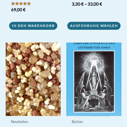
3,30
€
–
33,00
€
Bewertet mit
69,00
€
Dieses
5.00
von 5
Produkt
IN DEN WARENKORB
AUSFÜHRUNG WÄHLEN
weist
mehrere
Varianten
auf.
Die
Optionen
können
auf
der
Produktseite
gewählt
werden
Neuheiten
Bücher