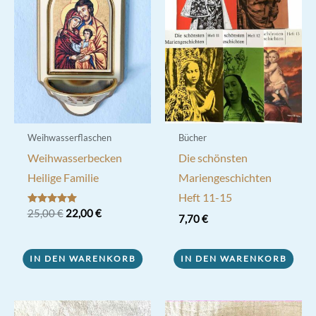
Weihwasserflaschen
Bücher
Weihwasserbecken
Die schönsten
Heilige Familie
Mariengeschichten
Heft 11-15
Ursprünglicher
Aktueller
Bewertet mit
25,00
€
22,00
€
7,70
€
5.00
Preis
Preis
von 5
war:
ist:
25,00 €
22,00 €.
IN DEN WARENKORB
IN DEN WARENKORB