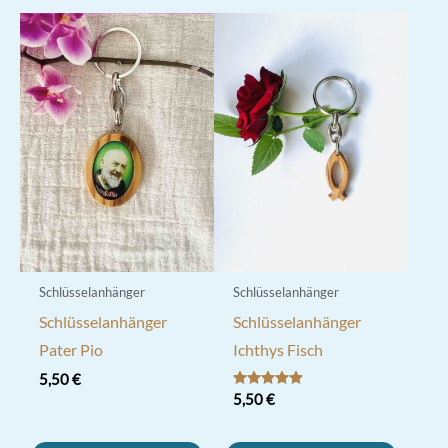
Schlüsselanhänger
Schlüsselanhänger
Schlüsselanhänger
Schlüsselanhänger
Pater Pio
Ichthys Fisch
5,50
€
Bewertet mit
5,50
€
5.00
von 5