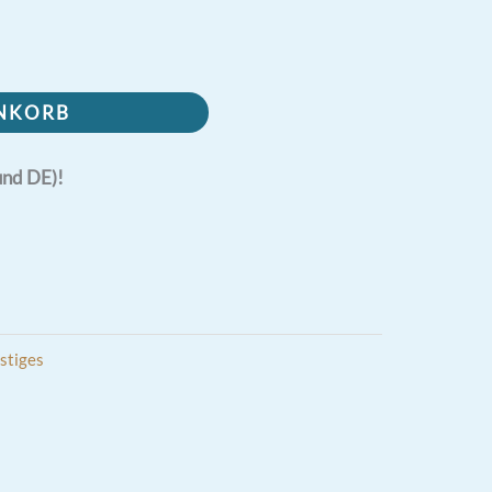
ENKORB
und DE)!
stiges