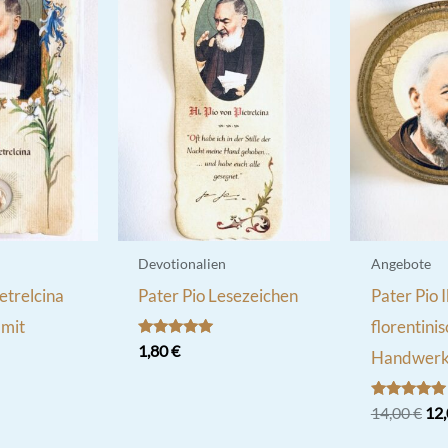
Devotionalien
Angebote
ietrelcina
Pater Pio Lesezeichen
Pater Pio 
 mit
florentini
Bewertet
1,80
€
Handwer
mit
5.00
von 5
Bewertet
Urs
14,00
€
12
mit
Pre
5.00