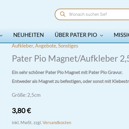
Products
search
NEUHEITEN
ÜBER PATER PIO
MISSI
Aufkleber
,
Angebote
,
Sonstiges
Pater Pio Magnet/Aufkleber 2
Ein sehr schöner Pater Pio Magnet mit Pater Pio Gravur.
Entweder als Magnet zu befestigen, oder sonst mit Klebest
Größe: 2,5cm
3,80
€
inkl. MwSt.
zzgl.
Versandkosten