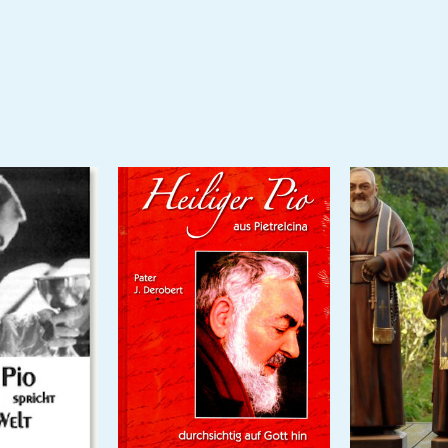
war
von 5
14,