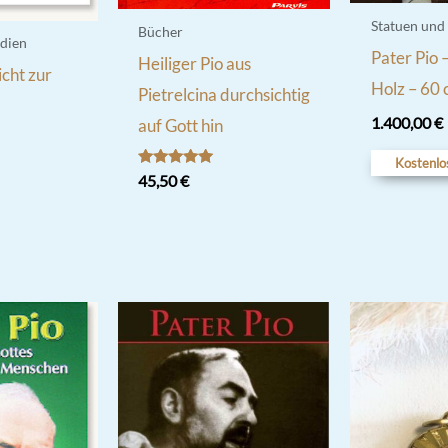
Statuen und
Bücher
dien
Pater Pio –
Heiliger Pio aus
icht zur
Holz – 60
Pietrelcina durchsichtig
1.400,00
€
auf Gott hin
Kostenlo
Bewertet
45,50
€
mit
5.00
von 5