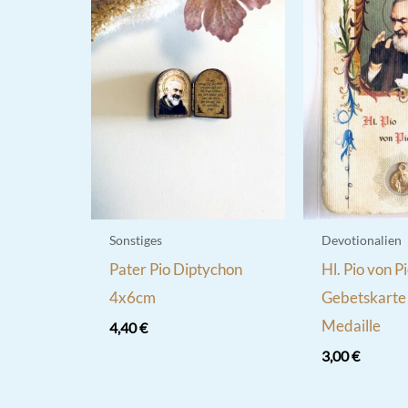
Sonstiges
Devotionalien
Pater Pio Diptychon
Hl. Pio von P
4x6cm
Gebetskarte
Medaille
4,40
€
3,00
€