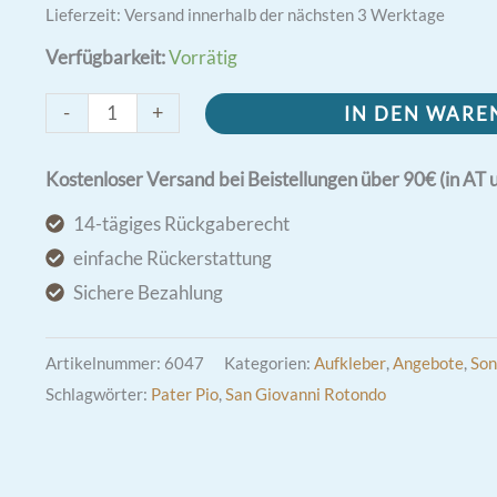
Lieferzeit:
Versand innerhalb der nächsten 3 Werktage
Verfügbarkeit:
Vorrätig
Pater
-
+
IN DEN WAR
Pio
Magnet/Aufkleber
Kostenloser Versand bei Beistellungen über 90€ (in AT 
2,5cm
14-tägiges Rückgaberecht
Menge
einfache Rückerstattung
Sichere Bezahlung
Artikelnummer:
6047
Kategorien:
Aufkleber
,
Angebote
,
Son
Schlagwörter:
Pater Pio
,
San Giovanni Rotondo