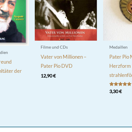
Filme und CDs
Medaillen
dien
Vater von Millionen –
Pater Pio 
Freund
Pater Pio DVD
Herzform 
ltäter der
strahlenf
12,90
€
Bewertet
3,30
€
mit
5.00
von 5