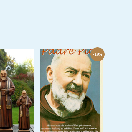
:
ist:
00 €
12,00 €.
-18%