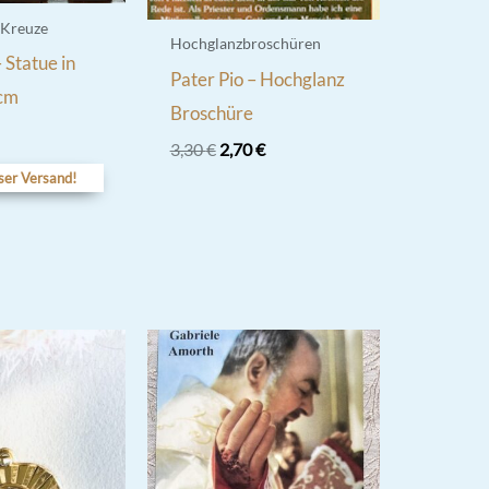
 Kreuze
Hochglanzbroschüren
 Statue in
Pater Pio – Hochglanz
 cm
Broschüre
Ursprünglicher
Aktueller
3,30
€
2,70
€
Preis
Preis
ser Versand!
war:
ist:
3,30 €
2,70 €.