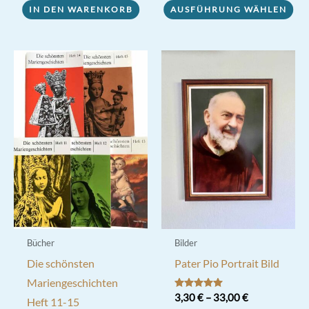
IN DEN WARENKORB
AUSFÜHRUNG WÄHLEN
Produkt
weist
mehrere
Varianten
auf.
Die
Optionen
können
auf
der
Produktseite
gewählt
werden
Bücher
Bilder
Die schönsten
Pater Pio Portrait Bild
Mariengeschichten
Bewertet mit
3,30
€
–
33,00
€
Heft 11-15
5.00