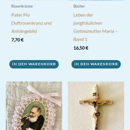
werden
Rosenkränze
Bücher
Pater Pio
Leben der
Duftrosenkranz und
jungfräulichen
Anhängebild
Gottesmutter Maria –
Band 1
7,70
€
16,50
€
IN DEN WARENKORB
IN DEN WARENKORB