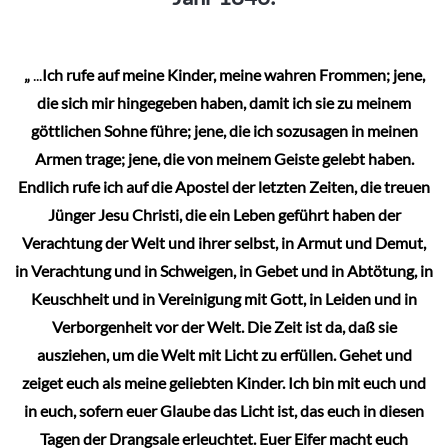
Optionen
können
„
...
Ich rufe auf meine Kinder, meine wahren Frommen; jene,
auf
die sich mir hingegeben haben, damit ich sie zu meinem
der
göttlichen Sohne führe; jene, die ich sozusagen in meinen
Produktseite
Armen trage; jene, die von meinem Geiste gelebt haben.
gewählt
Endlich rufe ich auf die Apostel der letzten Zeiten, die treuen
werden
Jünger Jesu Christi, die ein Leben geführt haben der
Verachtung der Welt und ihrer selbst, in Armut und Demut,
in Verachtung und in Schweigen, in Gebet und in Abtötung, in
Keuschheit und in Vereinigung mit Gott, in Leiden und in
Verborgenheit vor der Welt. Die Zeit ist da, daß sie
ausziehen, um die Welt mit Licht zu erfüllen. Gehet und
zeiget euch als meine geliebten Kinder. Ich bin mit euch und
in euch, sofern euer Glaube das Licht ist, das euch in diesen
Tagen der Drangsale erleuchtet. Euer Eifer macht euch