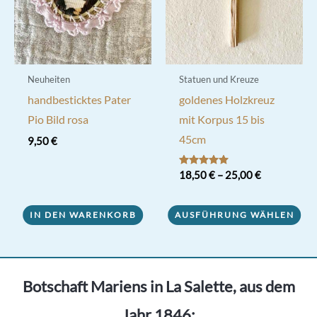
Neuheiten
Statuen und Kreuze
handbesticktes Pater
goldenes Holzkreuz
Pio Bild rosa
mit Korpus 15 bis
45cm
9,50
€
Bewertet mit
18,50
€
–
25,00
€
5.00
von 5
Dieses
IN DEN WARENKORB
AUSFÜHRUNG WÄHLEN
Produkt
weist
mehrere
Varianten
Botschaft Mariens in La Salette, aus dem
auf.
Jahr 1846:
Die