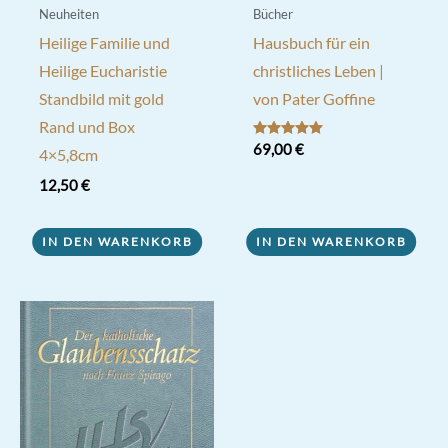
Neuheiten
Bücher
Heilige Familie und
Hausbuch für ein
Heilige Eucharistie
christliches Leben |
Standbild mit gold
von Pater Goffine
Rand und Box
Bewertet mit
69,00
€
4×5,8cm
5.00
von 5
12,50
€
IN DEN WARENKORB
IN DEN WARENKORB