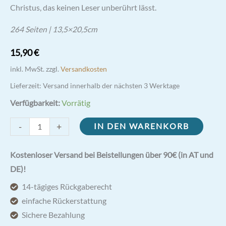
Christus, das keinen Leser unberührt lässt.
264 Seiten | 13,5×20,5cm
15,90
€
inkl. MwSt.
zzgl.
Versandkosten
Lieferzeit:
Versand innerhalb der nächsten 3 Werktage
Verfügbarkeit:
Vorrätig
Mit
-
+
IN DEN WARENKORB
Christus
im
Kostenloser Versand bei Beistellungen über 90€ (in AT und
chinesischen
DE)!
Straflager
14-tägiges Rückgaberecht
Menge
einfache Rückerstattung
Sichere Bezahlung