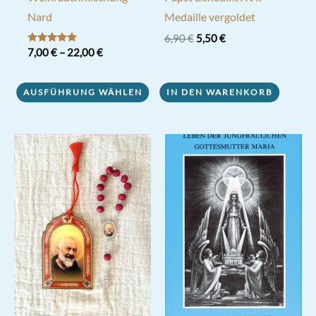
Nard
Medaille vergoldet
Ursprünglicher
Aktueller
6,90
€
5,50
€
Preis
Preis
Bewertet mit
7,00
€
–
22,00
€
5.00
war:
ist:
von 5
Dieses
6,90 €
5,50 €.
AUSFÜHRUNG WÄHLEN
IN DEN WARENKORB
Produkt
weist
mehrere
Varianten
auf.
Die
Optionen
können
auf
der
Produktseite
gewählt