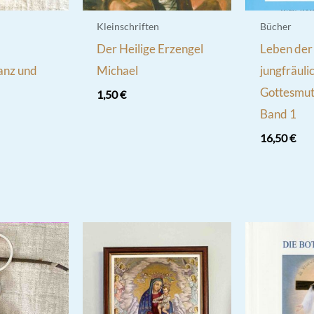
Kleinschriften
Bücher
Der Heilige Erzengel
Leben der
anz und
Michael
jungfräuli
Gottesmut
1,50
€
Band 1
16,50
€