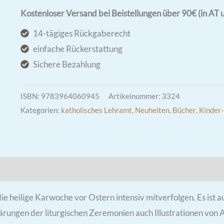
|
Kostenloser Versand bei Beistellungen über 90€ (in AT 
wunderschönes
14-tägiges Rückgaberecht
Kinderbuch
einfache Rückerstattung
Menge
Sichere Bezahlung
ISBN:
9783964060945
Artikelnummer:
3324
Kategorien:
katholisches Lehramt
,
Neuheiten
,
Bücher
,
Kinder-
e heilige Karwoche vor Ostern intensiv mitverfolgen. Es ist 
rungen der liturgischen Zeremonien auch Illustrationen von Au