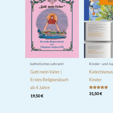
katholisches Lehramt
Kinder- und J
Gott mein Vater |
Katechismus
Erstes Religionsbuch
Kinder
ab 4 Jahre
Bewertet
31,50
€
19,50
€
mit
5.00
von 5