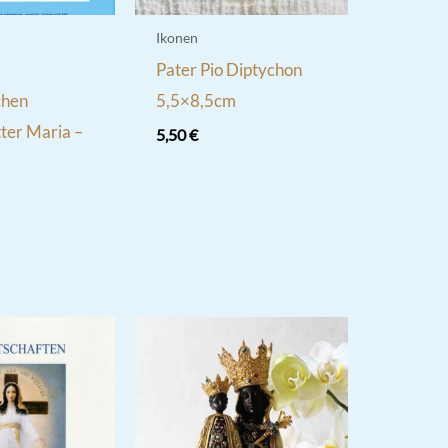
Ikonen
Pater Pio Diptychon
chen
5,5×8,5cm
ter Maria –
5,50
€