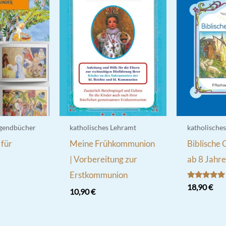
ugendbücher
katholisches Lehramt
katholische
 für
Meine Frühkommunion
Biblische 
| Vorbereitung zur
ab 8 Jahr
Erstkommunion
Bewertet
18,90
€
10,90
€
mit
5.00
von 5