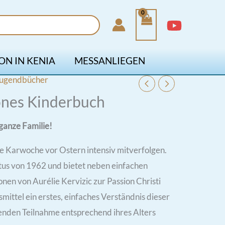
ON IN KENIA
MESSANLIEGEN
Jugendbücher
nes Kinderbuch
ganze Familie!
ge Karwoche vor Ostern intensiv mitverfolgen.
itus von 1962 und bietet neben einfachen
onen von Aurélie Kervizic zur Passion Christi
mittel ein erstes, einfaches Verständnis dieser
genden Teilnahme entsprechend ihres Alters