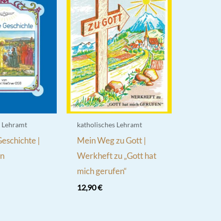
s Lehramt
katholisches Lehramt
Geschichte |
Mein Weg zu Gott |
en
Werkheft zu „Gott hat
mich gerufen“
12,90
€