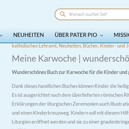
Products
search
NEUHEITEN
ÜBER PATER PIO
MISSI
katholisches Lehramt
,
Neuheiten
,
Bücher
,
Kinder- und 
Meine Karwoche | wunderschö
Wunderschönes Buch zur Karwoche für die Kinder und 
Dank dieses handlichen Buches können Kinder die heili
Es ist ausgerichtet nach dem überlieferten römischen R
Erklärungen der liturgischen Zeremonien auch Illustrati
und einen Kinderkreuzweg. Kindern soll mit diesem Hilfs
Liturgien eröffnet werden und sie zu einer gnadenbrin