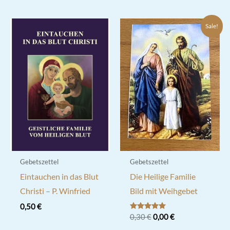
Sale!
Gebetszettel
Gebetszettel
Eintauchen in das Blut
Die Heilige Familie
Christi – P. Winfried
Bild mit Weihgebet
0,50
€
Ursprünglicher
Aktueller
Bewertet mit
0,30
€
0,00
€
5.00
Preis
Preis
von 5