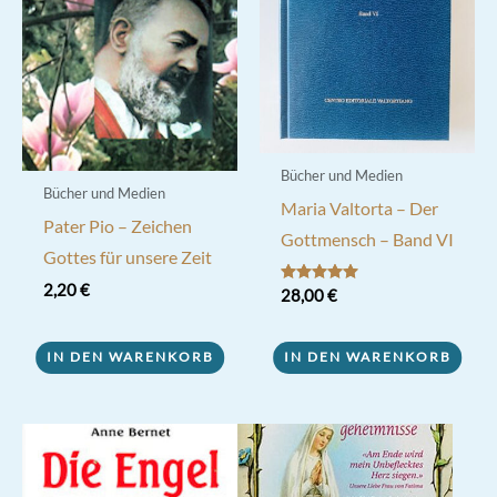
Bücher und Medien
Bücher und Medien
Maria Valtorta – Der
Pater Pio – Zeichen
Gottmensch – Band VI
Gottes für unsere Zeit
2,20
€
Bewertet mit
28,00
€
5.00
von 5
IN DEN WARENKORB
IN DEN WARENKORB