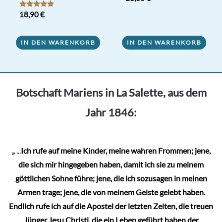
Bewertet mit
18,90
€
5.00
von 5
IN DEN WARENKORB
IN DEN WARENKORB
Botschaft Mariens in La Salette, aus dem
Jahr 1846:
„
...
Ich rufe auf meine Kinder, meine wahren Frommen; jene,
die sich mir hingegeben haben, damit ich sie zu meinem
göttlichen Sohne führe; jene, die ich sozusagen in meinen
Armen trage; jene, die von meinem Geiste gelebt haben.
Endlich rufe ich auf die Apostel der letzten Zeiten, die treuen
Jünger Jesu Christi, die ein Leben geführt haben der