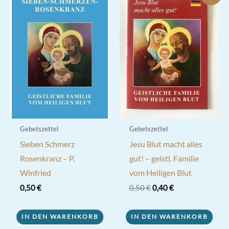
Gebetszettel
Gebetszettel
Sieben Schmerz
Jesu Blut macht alles
Rosenkranz – P.
gut! – geistl. Familie
Winfried
vom Heiligen Blut
Ursprünglicher
Aktueller
0,50
€
0,50
€
0,40
€
Preis
Preis
war:
ist:
0,50 €
0,40 €.
IN DEN WARENKORB
IN DEN WARENKORB