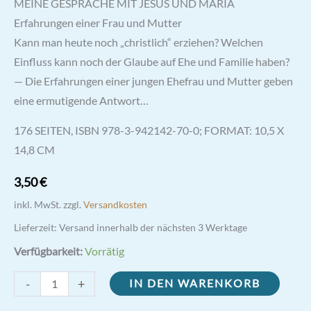
MEINE GESPRÄCHE MIT JESUS UND MARIA
Erfahrungen einer Frau und Mutter
Kann man heute noch „christlich“ erziehen? Welchen
Einfluss kann noch der Glaube auf Ehe und Familie haben?
— Die Erfahrungen einer jungen Ehefrau und Mutter geben
eine ermutigende Antwort…
176 SEITEN, ISBN 978-3-942142-70-0; FORMAT: 10,5 X
14,8 CM
3,50
€
inkl. MwSt.
zzgl.
Versandkosten
Lieferzeit:
Versand innerhalb der nächsten 3 Werktage
Verfügbarkeit:
Vorrätig
Meine
-
+
IN DEN WARENKORB
Gespräche