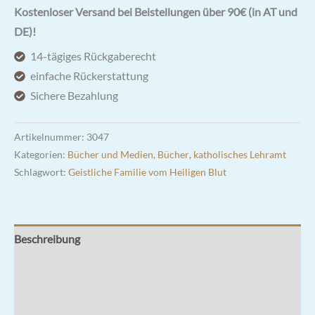
mit
Kostenloser Versand bei Beistellungen über 90€ (in AT und
Jesus
DE)!
und
14-tägiges Rückgaberecht
Maria
einfache Rückerstattung
-
Sichere Bezahlung
Erfahrungen
einer
Artikelnummer:
3047
Frau
Kategorien:
Bücher und Medien
,
Bücher
,
katholisches Lehramt
und
Schlagwort:
Geistliche Familie vom Heiligen Blut
Mutter
Menge
Beschreibung
Zusätzliche Informationen
Rezensionen (0)