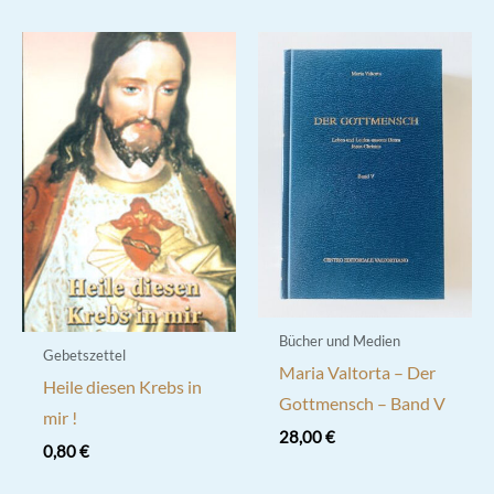
Bücher und Medien
Gebetszettel
Maria Valtorta – Der
Heile diesen Krebs in
Gottmensch – Band V
mir !
28,00
€
0,80
€