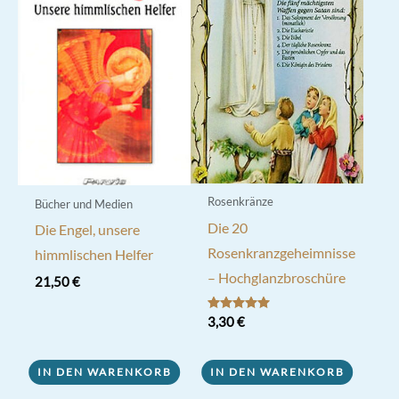
Rosenkränze
Bücher und Medien
Die 20
Die Engel, unsere
Rosenkranzgeheimnisse
himmlischen Helfer
– Hochglanzbroschüre
21,50
€
Bewertet mit
3,30
€
5.00
von 5
IN DEN WARENKORB
IN DEN WARENKORB