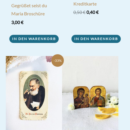
Kreditkarte
Gegrüßet seist du
Ursprünglicher
Aktueller
0,50
€
0,40
€
Maria Broschüre
Preis
Preis
3,00
€
war:
ist:
0,50 €
0,40 €.
IN DEN WARENKORB
IN DEN WARENKORB
-33%