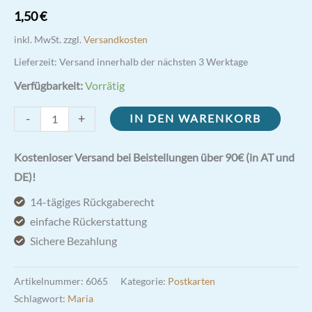
1,50
€
inkl. MwSt.
zzgl.
Versandkosten
Lieferzeit:
Versand innerhalb der nächsten 3 Werktage
Verfügbarkeit:
Vorrätig
Marienbild
-
+
IN DEN WARENKORB
(E.
Schöppel)
Kostenloser Versand bei Beistellungen über 90€ (in AT und
Postkarte
DE)!
Menge
14-tägiges Rückgaberecht
einfache Rückerstattung
Sichere Bezahlung
Artikelnummer:
6065
Kategorie:
Postkarten
Schlagwort:
Maria