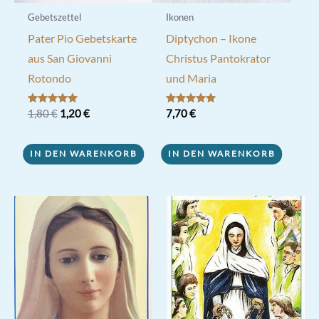
Gebetszettel
Ikonen
Pater Pio Gebetskarte
Diptychon – Ikone
aus San Giovanni
Christus Pantokrator
Rotondo
und Maria
Ursprünglicher
Aktueller
Bewertet mit
1,80
€
1,20
€
Bewertet mit
7,70
€
5.00
5.00
Preis
Preis
von 5
von 5
war:
ist:
1,80 €
1,20 €.
IN DEN WARENKORB
IN DEN WARENKORB