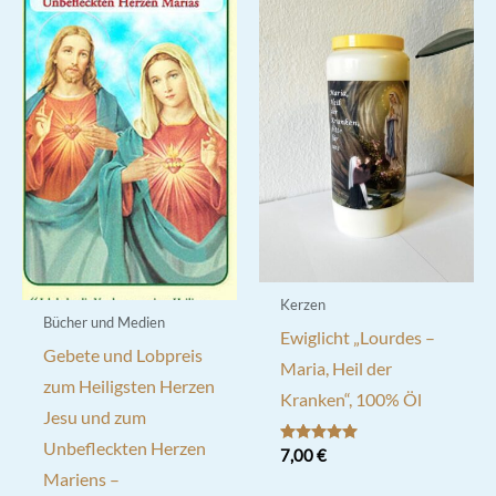
Kerzen
Bücher und Medien
Ewiglicht „Lourdes –
Gebete und Lobpreis
Maria, Heil der
zum Heiligsten Herzen
Kranken“, 100% Öl
Jesu und zum
Unbefleckten Herzen
Bewertet mit
7,00
€
5.00
Mariens –
von 5