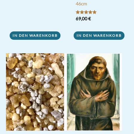
46cm
Bewertet mit
69,00
€
5.00
von 5
IN DEN WARENKORB
IN DEN WARENKORB