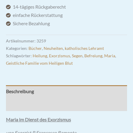
Exorzismus
14-tägiges Rückgaberecht
Menge
einfache Rückerstattung
Sichere Bezahlung
Artikelnummer:
3259
Kategorien:
Bücher
,
Neuheiten
,
katholisches Lehramt
Schlagwörter:
Heilung
,
Exorzismus
,
Segen
,
Befreiung
,
Maria
,
Geistliche Familie vom Heiligen Blut
Beschreibung
Rezensionen (1)
Maria im Dienst des Exorzismus
von Exorzist P. Francesco Bamonte