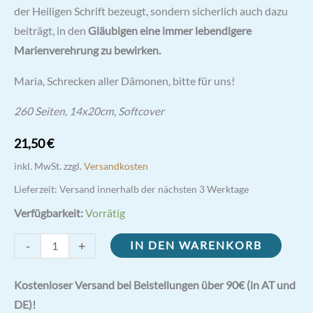
der Heiligen Schrift bezeugt, sondern sicherlich auch dazu
beiträgt, in den
Gläubigen eine immer lebendigere
Marienverehrung zu bewirken.
Maria, Schrecken aller Dämonen, bitte für uns!
260 Seiten, 14x20cm, Softcover
21,50
€
inkl. MwSt.
zzgl.
Versandkosten
Lieferzeit:
Versand innerhalb der nächsten 3 Werktage
Verfügbarkeit:
Vorrätig
Maria
-
+
IN DEN WARENKORB
im
Dienst
Kostenloser Versand bei Beistellungen über 90€ (in AT und
des
DE)!