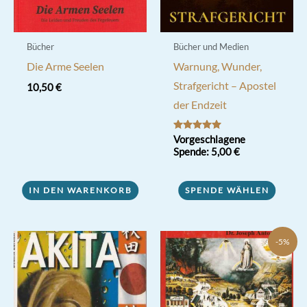
Bücher
Bücher und Medien
Die Arme Seelen
Warnung, Wunder,
Strafgericht – Apostel
10,50
€
der Endzeit
Bewertet mit
Vorgeschlagene
5.00
Spende:
5,00
€
von 5
IN DEN WARENKORB
SPENDE WÄHLEN
-5%