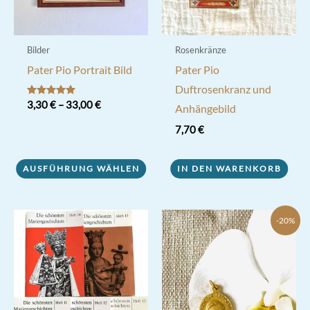
Produktseite
Produktseite
gewählt
gewählt
werden
werden
Bilder
Rosenkränze
Pater Pio Portrait Bild
Pater Pio
Duftrosenkranz und
Bewertet mit
3,30
€
–
33,00
€
Anhängebild
5.00
von 5
Dieses
7,70
€
Produkt
weist
AUSFÜHRUNG WÄHLEN
IN DEN WARENKORB
mehrere
Varianten
-20%
auf.
Die
Optionen
können
auf