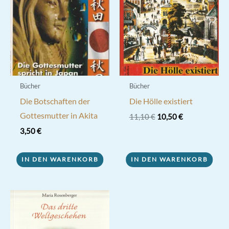
Bücher
Bücher
Die Botschaften der
Die Hölle existiert
Gottesmutter in Akita
Ursprünglicher
Aktueller
11,10
€
10,50
€
Preis
Preis
3,50
€
war:
ist:
11,10 €
10,50 €.
IN DEN WARENKORB
IN DEN WARENKORB