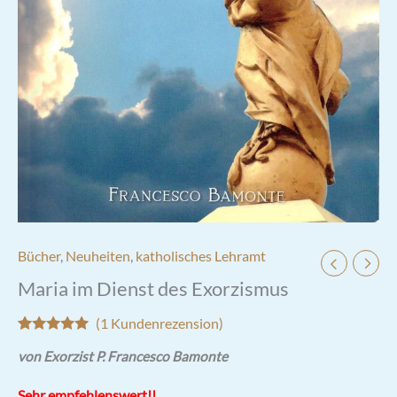
Bücher
,
Neuheiten
,
katholisches Lehramt
Maria im Dienst des Exorzismus
(
1
Kundenrezension)
Bewertet mit
1
von Exorzist P. Francesco Bamonte
5.00
von 5,
basierend
auf
Sehr empfehlenswert!!
Kundenbewertung