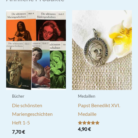
Bücher
Medaillen
Die schönsten
Papst Benedikt XVI.
Mariengeschichten
Medaille
Heft 1-5
Bewertet mit
4,90
€
7,70
€
5.00
von 5