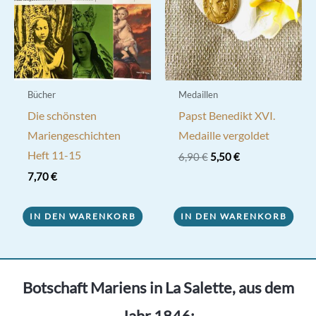
der
Produktseite
gewählt
werden
Bücher
Medaillen
Die schönsten
Papst Benedikt XVI.
Mariengeschichten
Medaille vergoldet
Heft 11-15
Ursprünglicher
Aktueller
6,90
€
5,50
€
Preis
Preis
7,70
€
war:
ist:
6,90 €
5,50 €.
IN DEN WARENKORB
IN DEN WARENKORB
Botschaft Mariens in La Salette, aus dem
Jahr 1846: