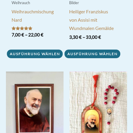
Weihrauch
Bilder
Weihrauchmischung
Heiliger Franziskus
Nard
von Assisi mit
Wundmalen Gemälde
Bewertet mit
7,00
€
–
22,00
€
3,30
€
–
33,00
€
5.00
von 5
Dieses
Dieses
Produkt
AUSFÜHRUNG WÄHLEN
AUSFÜHRUNG WÄHLEN
Produkt
weist
weist
mehrere
mehrere
Varianten
Varianten
auf.
auf.
Die
Die
Optionen
Optionen
können
können
auf
auf
der
der