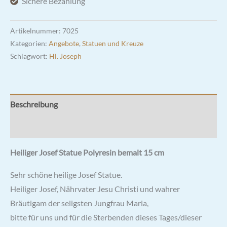
Sichere Bezahlung
cm
Menge
Artikelnummer:
7025
Kategorien:
Angebote
,
Statuen und Kreuze
Schlagwort:
Hl. Joseph
Beschreibung
Rezensionen (0)
Heiliger Josef Statue Polyresin bemalt 15 cm
Sehr schöne heilige Josef Statue.
Heiliger Josef, Nährvater Jesu Christi und wahrer
Bräutigam der seligsten Jungfrau Maria,
bitte für uns und für die Sterbenden dieses Tages/dieser