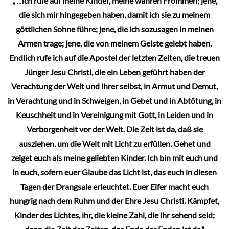
„
...
Ich rufe auf meine Kinder, meine wahren Frommen; jene,
der
die sich mir hingegeben haben, damit ich sie zu meinem
Produktseite
göttlichen Sohne führe; jene, die ich sozusagen in meinen
gewählt
Armen trage; jene, die von meinem Geiste gelebt haben.
werden
Endlich rufe ich auf die Apostel der letzten Zeiten, die treuen
Jünger Jesu Christi, die ein Leben geführt haben der
Verachtung der Welt und ihrer selbst, in Armut und Demut,
in Verachtung und in Schweigen, in Gebet und in Abtötung, in
Keuschheit und in Vereinigung mit Gott, in Leiden und in
Verborgenheit vor der Welt. Die Zeit ist da, daß sie
ausziehen, um die Welt mit Licht zu erfüllen. Gehet und
zeiget euch als meine geliebten Kinder. Ich bin mit euch und
in euch, sofern euer Glaube das Licht ist, das euch in diesen
Tagen der Drangsale erleuchtet. Euer Eifer macht euch
hungrig nach dem Ruhm und der Ehre Jesu Christi. Kämpfet,
Kinder des Lichtes, ihr, die kleine Zahl, die ihr sehend seid;