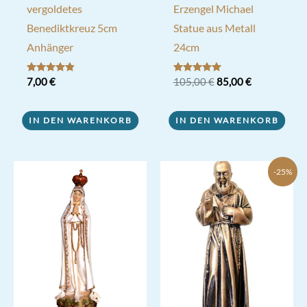
vergoldetes
Erzengel Michael
Benediktkreuz 5cm
Statue aus Metall
Anhänger
24cm
Ursprünglicher
Aktueller
Bewertet
7,00
€
Bewertet mit
105,00
€
85,00
€
mit
5.00
Preis
Preis
4.80
von 5
war:
ist:
von 5
105,00 €
85,00 €.
IN DEN WARENKORB
IN DEN WARENKORB
-25%