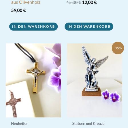
aus Olivenholz
Ursprünglicher
Aktueller
15,00
€
12,00
€
Preis
Preis
59,00
€
war:
ist:
15,00 €
12,00 €.
IN DEN WARENKORB
IN DEN WARENKORB
-19%
Neuheiten
Statuen und Kreuze