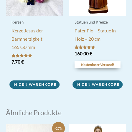
Kerzen
Statuen und Kreuze
Kerze Jesus der
Pater Pio – Statue in
Barmherzigkeit
Holz – 20 cm
165/50 mm
Bewertet mit
160,00
€
5.00
von 5
Bewertet mit
7,70
€
Kostenloser Versand!
5.00
von 5
IN DEN WARENKORB
IN DEN WARENKORB
Ähnliche Produkte
-27%