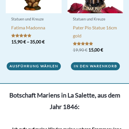
Statuen und Kreuze
Statuen und Kreuze
Fatima Madonna
Pater Pio Statue 16cm
gold
Bewertet mit
15,90
€
–
35,00
€
5.00
von 5
Ursprünglicher
Aktueller
Bewertet mit
19,90
€
15,00
€
Dieses
5.00
Preis
Preis
von 5
Produkt
war:
ist:
19,90 €
15,00 €.
AUSFÜHRUNG WÄHLEN
IN DEN WARENKORB
weist
mehrere
Varianten
auf.
Botschaft Mariens in La Salette, aus dem
Die
Jahr 1846:
Optionen
können
auf