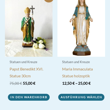
Statuen und Kreuze
Statuen und Kreuze
Papst Benedikt XVI.
Maria Immaculata
Statue 30cm
Statue holzoptik
Ursprünglicher
Aktueller
75,00
€
55,00
€
12,50
€
–
25,00
€
Preis
Preis
Dieses
war:
ist:
75,00 €
55,00 €.
IN DEN WARENKORB
AUSFÜHRUNG WÄHLEN
Produkt
weist