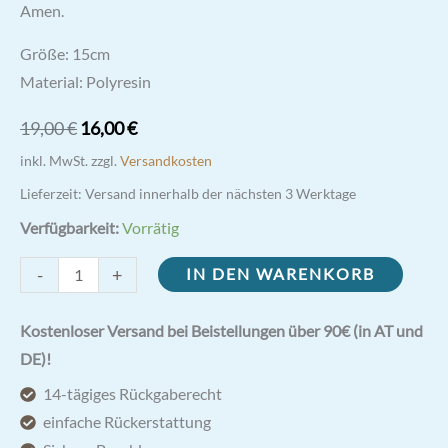
Amen.
Größe: 15cm
Material: Polyresin
Ursprünglicher
Aktueller
19,00
€
16,00
€
Preis
Preis
inkl. MwSt.
zzgl.
Versandkosten
war:
ist:
Lieferzeit:
Versand innerhalb der nächsten 3 Werktage
19,00 €
16,00 €.
Verfügbarkeit:
Vorrätig
Heiliger
-
+
IN DEN WARENKORB
Josef
mit
Kostenloser Versand bei Beistellungen über 90€ (in AT und
Winkel
DE)!
und
14-tägiges Rückgaberecht
Hobel
einfache Rückerstattung
15