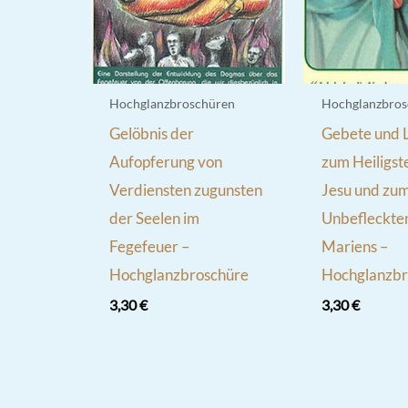
Hochglanzbroschüren
Hochglanzbros
Gelöbnis der
Gebete und 
Aufopferung von
zum Heiligs
Verdiensten zugunsten
Jesu und zu
der Seelen im
Unbefleckte
Fegefeuer –
Mariens –
Hochglanzbroschüre
Hochglanzbr
3,30
€
3,30
€