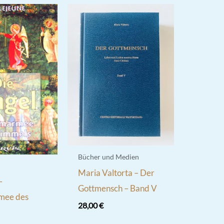
Bücher und Medien
Maria Valtorta – Der
–
Gottmensch – Band V
mee des
28,00
€