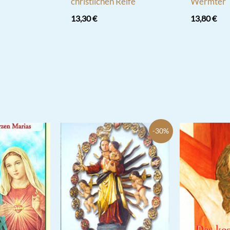
christlichen Reife
Wermter
13,30
€
13,80
€
-30%