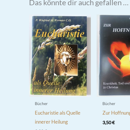
Das könnte dir auch gefallen …
Bücher
Bücher
Eucharistie als Quelle
Zur Hoffnun
innerer Heilung
3,50
€