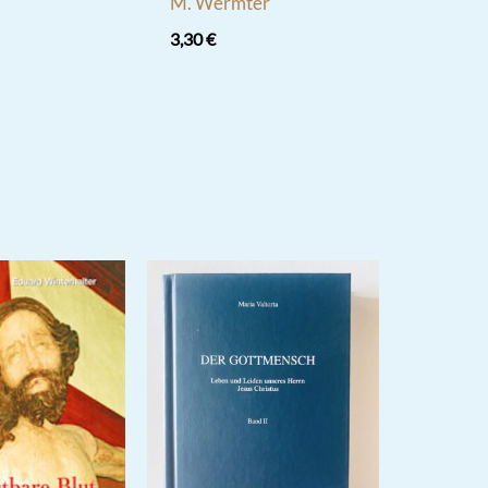
M. Wermter
3,30
€