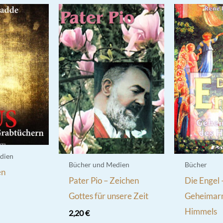
dien
Bücher und Medien
Bücher
en
Pater Pio – Zeichen
Die Engel 
n
Gottes für unsere Zeit
Geheimar
Himmels
2,20
€