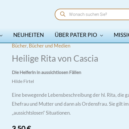
Products
search
NEUHEITEN
ÜBER PATER PIO
MISSI
Bücher
,
Bücher und Medien
Heilige Rita von Cascia
Die Helferin
in aussichtlosen Fällen
Hilde Firtel
Eine bewegende Lebensbeschreibung der hl. Rita, die ganz
Ehefrau und Mutter und dann als Ordensfrau. Sie gilt im
„aussichtslosen“ Situationen.
3,50
€