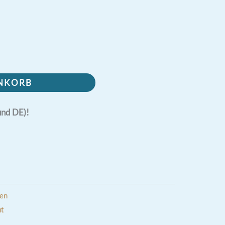
ENKORB
und DE)!
ien
ut