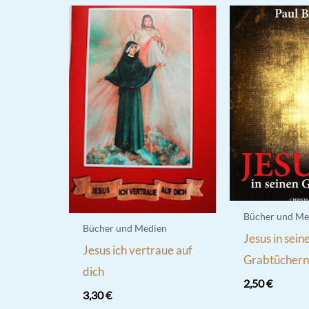
Bücher und Me
Bücher und Medien
Jesus in sein
Jesus ich vertraue auf
Grabtücher
dich
2,50
€
3,30
€