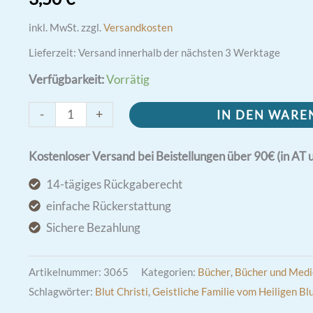
inkl. MwSt.
zzgl.
Versandkosten
Lieferzeit:
Versand innerhalb der nächsten 3 Werktage
Verfügbarkeit:
Vorrätig
Heilige
-
+
IN DEN WAR
Rita
von
Kostenloser Versand bei Beistellungen über 90€ (in AT 
Cascia
14-tägiges Rückgaberecht
Menge
einfache Rückerstattung
Sichere Bezahlung
Artikelnummer:
3065
Kategorien:
Bücher
,
Bücher und Med
Schlagwörter:
Blut Christi
,
Geistliche Familie vom Heiligen Bl