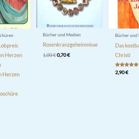
Bücher und Medien
chüren
Bücher und
Rosenkranzgeheimnisse
Lobpreis
Das kostba
Ursprünglicher
Aktueller
ten Herzen
Christi
1,00
€
0,70
€
Preis
Preis
m
war:
ist:
Bewertet
2,90
€
1,00 €
0,70 €.
n Herzen
mit
5.00
von 5
oschüre