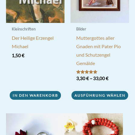
der
Produktseite
gewählt
werden
Kleinschriften
Bilder
Der Heilige Erzengel
Muttergottes aller
Michael
Gnaden mit Pater Pio
und Schutzengel
1,50
€
Gemälde
Bewertet mit
3,30
€
–
33,00
€
5.00
von 5
Dieses
IN DEN WARENKORB
AUSFÜHRUNG WÄHLEN
Produkt
weist
mehrere
Varianten
auf.