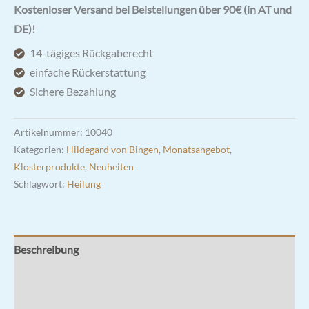
|
Kostenloser Versand bei Beistellungen über 90€ (in AT und
Universalmittel
DE)!
für
14-tägiges Rückgaberecht
Magen
einfache Rückerstattung
und
Sichere Bezahlung
Verdauung
Menge
Artikelnummer:
10040
Kategorien:
Hildegard von Bingen
,
Monatsangebot
,
Klosterprodukte
,
Neuheiten
Schlagwort:
Heilung
Beschreibung
Zusätzliche Informationen