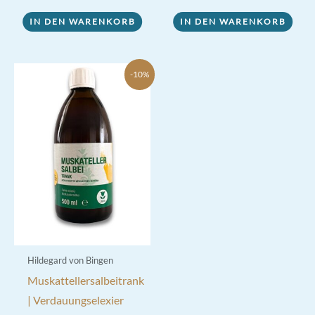
war:
ist:
21,70 €
19,90 €.
IN DEN WARENKORB
IN DEN WARENKORB
-10%
Hildegard von Bingen
Muskattellersalbeitrank
| Verdauungselexier