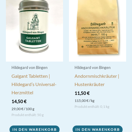
Hildegard von Bingen
Hildegard von Bingen
Galgant Tabletten |
Andornmischkräuter |
Hildegard’s Universal-
Hustenkräuter
Herzmittel
11,50
€
115,00
€
/
kg
14,50
€
Produkt enthält: 0,1
kg
29,00
€
/
100
g
Produkt enthält: 50
g
IN DEN WARENKORB
IN DEN WARENKORB