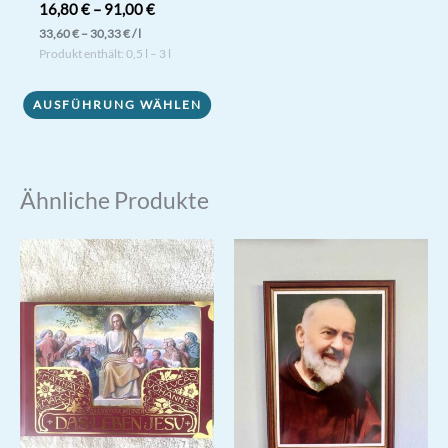
16,80
€
–
91,00
€
33,60
€
–
30,33
€
/
l
Produkt enthält: 0,5
l
– 3
l
Dieses
AUSFÜHRUNG WÄHLEN
Produkt
weist
mehrere
Varianten
Ähnliche Produkte
auf.
Die
Optionen
können
auf
der
Produktseite
gewählt
werden