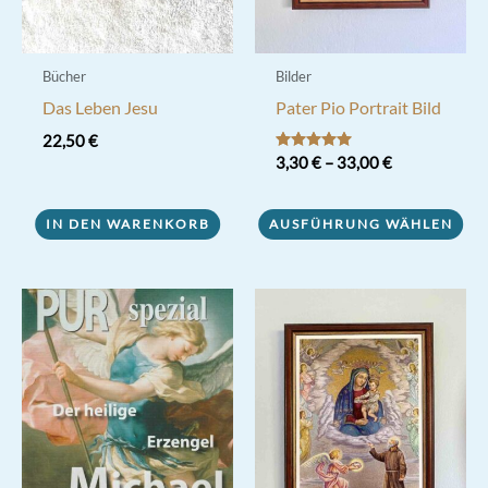
Bücher
Bilder
Das Leben Jesu
Pater Pio Portrait Bild
22,50
€
Bewertet mit
3,30
€
–
33,00
€
5.00
von 5
Dieses
IN DEN WARENKORB
AUSFÜHRUNG WÄHLEN
Produkt
weist
mehrere
Varianten
auf.
Die
Optionen
können
auf