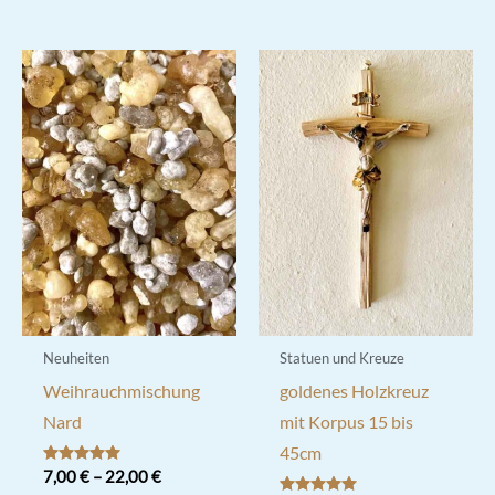
Neuheiten
Statuen und Kreuze
Weihrauchmischung
goldenes Holzkreuz
Nard
mit Korpus 15 bis
45cm
Bewertet mit
7,00
€
–
22,00
€
5.00