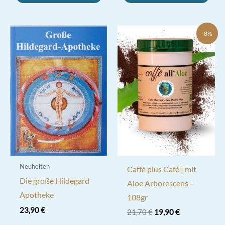
-8%
Neuheiten
Caffè plus Café | mit
Die große Hildegard
Aloe Arborescens –
Apotheke
108gr
23,90
€
Ursprünglicher
Aktueller
21,70
€
19,90
€
Preis
Preis