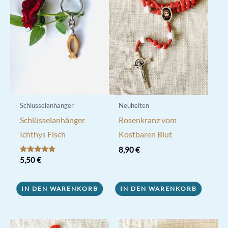
Die
Optionen
können
auf
der
Produktseite
gewählt
werden
Schlüsselanhänger
Neuheiten
Schlüsselanhänger
Rosenkranz vom
Ichthys Fisch
Kostbaren Blut
8,90
€
Bewertet mit
5,50
€
5.00
von 5
IN DEN WARENKORB
IN DEN WARENKORB