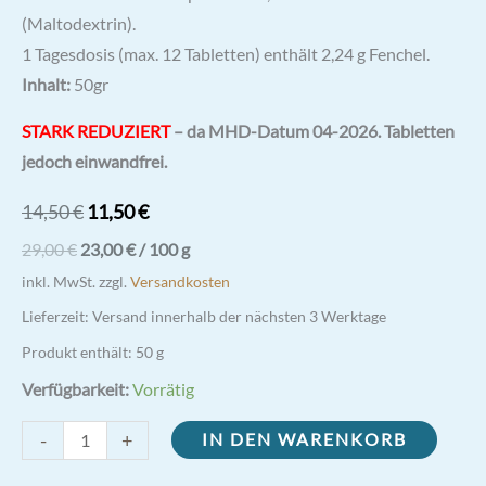
(Maltodextrin).
1 Tagesdosis (max. 12 Tabletten) enthält 2,24 g Fenchel.
Inhalt:
50gr
STARK REDUZIERT
– da MHD-Datum 04-2026.
Tabletten
jedoch einwandfrei.
Ursprünglicher
Aktueller
14,50
€
11,50
€
Preis
Preis
29,00
€
23,00
€
/
100
g
war:
ist:
inkl. MwSt.
zzgl.
Versandkosten
14,50 €
11,50 €.
Lieferzeit:
Versand innerhalb der nächsten 3 Werktage
Produkt enthält: 50
g
Verfügbarkeit:
Vorrätig
Fenchel
-
+
IN DEN WARENKORB
Tabletten