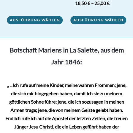
von 5
Bewertet mit
18,50
€
–
25,00
€
Dieses
5.00
von 5
Produkt
Dieses
AUSFÜHRUNG WÄHLEN
AUSFÜHRUNG WÄHLEN
weist
Produkt
mehrere
weist
Varianten
mehrere
auf.
Varianten
Botschaft Mariens in La Salette, aus dem
Die
auf.
Jahr 1846:
Optionen
Die
können
Optionen
auf
können
„
...
Ich rufe auf meine Kinder, meine wahren Frommen; jene,
der
auf
die sich mir hingegeben haben, damit ich sie zu meinem
Produktseite
der
göttlichen Sohne führe; jene, die ich sozusagen in meinen
gewählt
Produktseite
Armen trage; jene, die von meinem Geiste gelebt haben.
werden
gewählt
Endlich rufe ich auf die Apostel der letzten Zeiten, die treuen
werden
Jünger Jesu Christi, die ein Leben geführt haben der