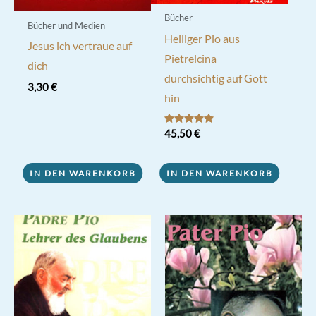
Bücher
Bücher und Medien
Heiliger Pio aus
Jesus ich vertraue auf
Pietrelcina
dich
durchsichtig auf Gott
3,30
€
hin
Bewertet mit
45,50
€
5.00
von 5
IN DEN WARENKORB
IN DEN WARENKORB