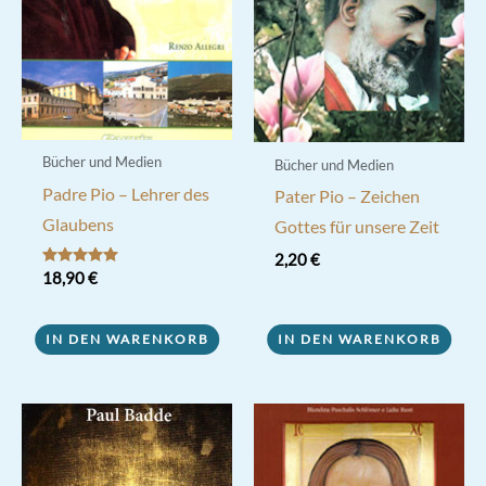
Bücher und Medien
Bücher und Medien
Padre Pio – Lehrer des
Pater Pio – Zeichen
Glaubens
Gottes für unsere Zeit
2,20
€
Bewertet mit
18,90
€
5.00
von 5
IN DEN WARENKORB
IN DEN WARENKORB