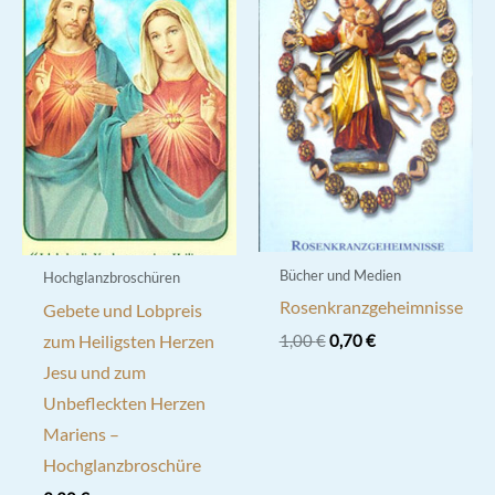
Bücher und Medien
Hochglanzbroschüren
Rosenkranzgeheimnisse
Gebete und Lobpreis
Ursprünglicher
Aktueller
zum Heiligsten Herzen
1,00
€
0,70
€
Preis
Preis
Jesu und zum
war:
ist:
1,00 €
0,70 €.
Unbefleckten Herzen
Mariens –
Hochglanzbroschüre