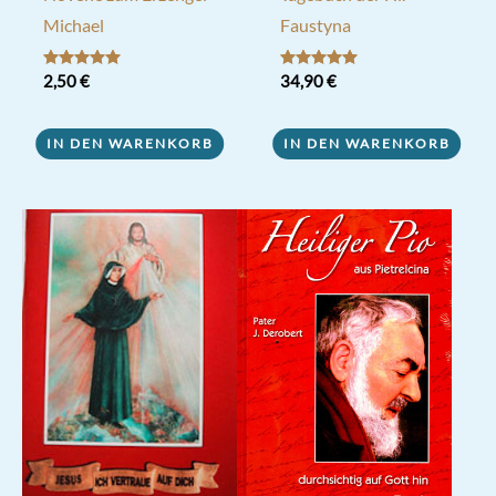
Michael
Faustyna
Bewertet mit
2,50
€
Bewertet mit
34,90
€
5.00
5.00
von 5
von 5
IN DEN WARENKORB
IN DEN WARENKORB