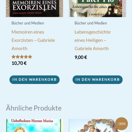
Bücher und Medien
Bücher und Medien
Memoiren eines
Lebensgeschichte
Exorzisten – Gabriele
eines Heiligen –
Amorth
Gabriele Amorth
9,00
€
Bewertet mit
10,70
€
5.00
von 5
IN DEN WARENKORB
IN DEN WARENKORB
Ähnliche Produkte
-30%