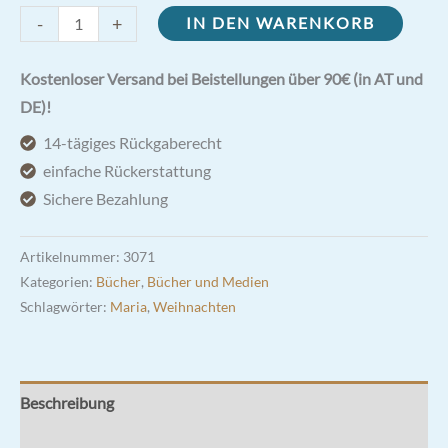
Fatima-
-
+
IN DEN WARENKORB
Sühneandacht
zu
Kostenloser Versand bei Beistellungen über 90€ (in AT und
den
DE)!
vereinten
14-tägiges Rückgaberecht
Herzen
einfache Rückerstattung
Jesu
Sichere Bezahlung
und
Mariens
Artikelnummer:
3071
Menge
Kategorien:
Bücher
,
Bücher und Medien
Schlagwörter:
Maria
,
Weihnachten
Beschreibung
Rezensionen (1)