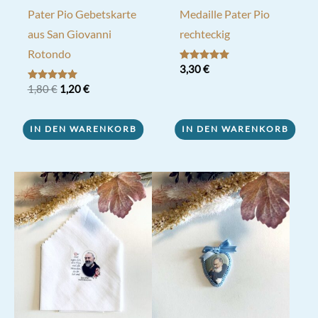
Pater Pio Gebetskarte
Medaille Pater Pio
aus San Giovanni
rechteckig
Rotondo
Bewertet mit
3,30
€
5.00
von 5
Ursprünglicher
Aktueller
Bewertet mit
1,80
€
1,20
€
5.00
Preis
Preis
von 5
war:
ist:
1,80 €
1,20 €.
IN DEN WARENKORB
IN DEN WARENKORB