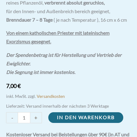
reines Pflanzenöl,
verbrennt absolut geruchlos,
für den Innen- und Außenbreich bereich geeignet,
Brenndauer 7 – 8 Tage
( je nach Temperatur ), 16 cm x 6 cm
Von einem katholischen Priester mit lateinischem
Exorzismus gesegnet.
Der Spendenbetrag ist für Herstellung und Vertrieb der
Ewiglichter.
Die Segnung ist immer kostenlos.
7,00
€
inkl. MwSt.
zzgl.
Versandkosten
Lieferzeit:
Versand innerhalb der nächsten 3 Werktage
Ewiglicht
-
+
IN DEN WARENKORB
"Heiliger
Josef,
Kostenloser Versand bei Beistellungen über 90€ (in AT und