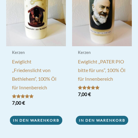
Kerzen
Kerzen
Ewiglicht
Ewiglicht „PATER PIO
„Friedenslicht von
bitte für uns“, 100% Öl
Bethlehem“, 100% Öl
für Innenbereich
für Innenbereich
Bewertet mit
7,00
€
5.00
von 5
Bewertet mit
7,00
€
5.00
von 5
IN DEN WARENKORB
IN DEN WARENKORB