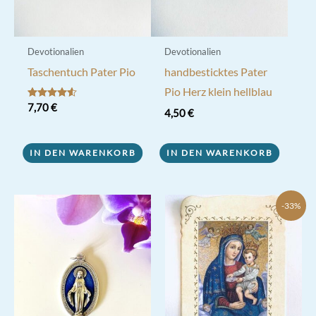
Devotionalien
Devotionalien
Taschentuch Pater Pio
handbesticktes Pater
Pio Herz klein hellblau
Bewertet
7,70
€
4,50
€
mit
4.50
von 5
IN DEN WARENKORB
IN DEN WARENKORB
-33%