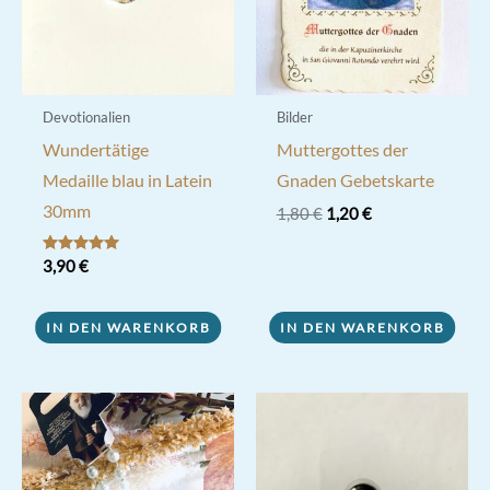
Devotionalien
Bilder
Wundertätige
Muttergottes der
Medaille blau in Latein
Gnaden Gebetskarte
30mm
Ursprünglicher
Aktueller
1,80
€
1,20
€
Preis
Preis
war:
ist:
Bewertet mit
3,90
€
1,80 €
1,20 €.
5.00
von 5
IN DEN WARENKORB
IN DEN WARENKORB