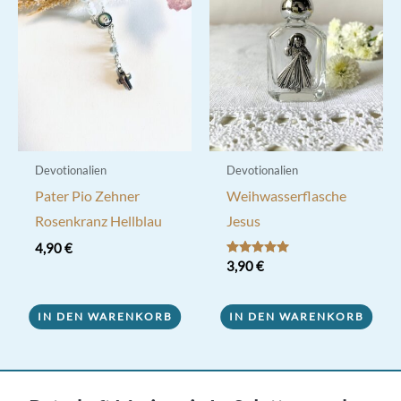
Devotionalien
Devotionalien
Pater Pio Zehner
Weihwasserflasche
Rosenkranz Hellblau
Jesus
4,90
€
Bewertet mit
3,90
€
5.00
von 5
IN DEN WARENKORB
IN DEN WARENKORB