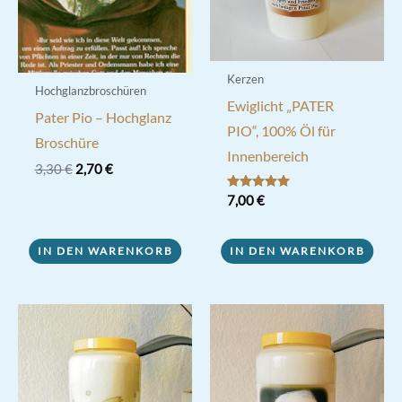
Kerzen
Hochglanzbroschüren
Ewiglicht „PATER
Pater Pio – Hochglanz
PIO“, 100% Öl für
Broschüre
Innenbereich
Ursprünglicher
Aktueller
3,30
€
2,70
€
Preis
Preis
Bewertet mit
7,00
€
war:
ist:
5.00
3,30 €
2,70 €.
von 5
IN DEN WARENKORB
IN DEN WARENKORB