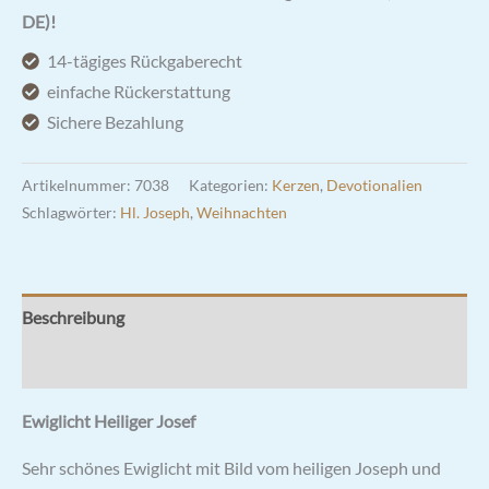
bitte
DE)!
für
14-tägiges Rückgaberecht
uns",
einfache Rückerstattung
100%
Sichere Bezahlung
Öl
für
Artikelnummer:
7038
Kategorien:
Kerzen
,
Devotionalien
Innenbereich
Schlagwörter:
Hl. Joseph
,
Weihnachten
Menge
Beschreibung
Rezensionen (2)
Ewiglicht Heiliger Josef
Sehr schönes Ewiglicht mit Bild vom heiligen Joseph und