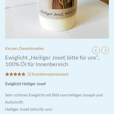
Kerzen
,
Devotionalien
Ewiglicht „Heiliger Josef, bitte für uns“,
100% Öl für Innenbereich
(
2
Kundenrezensionen)
Bewertet mit
2
Ewiglicht Heiliger Josef
5.00
von 5,
basierend
auf
Sehr schönes Ewiglicht mit Bild vom heiligen Joseph und
Kundenbewertungen
Aufschrift:
Heiliger Josef, bitte für uns!