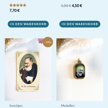
Ursprünglicher
Aktueller
5,00
€
4,50
€
Preis
Preis
Bewertet mit
7,70
€
5.00
war:
ist:
von 5
5,00 €
4,50 €.
IN DEN WARENKORB
IN DEN WARENKORB
-33%
Sonstiges
Medaillen