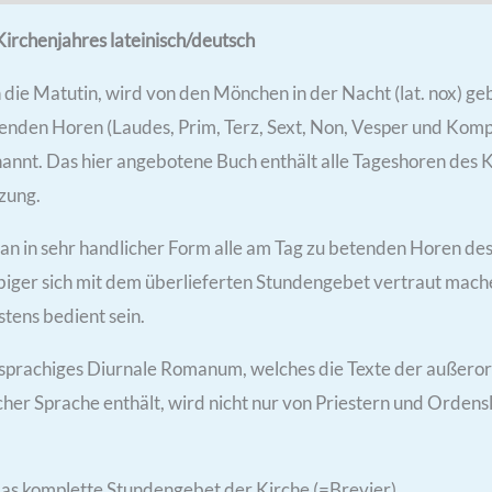
rchenjahres lateinisch/deutsch
die Matutin, wird von den Mönchen in der Nacht (lat. nox) gebet
tenden Horen (Laudes, Prim, Terz, Sext, Non, Vesper und Komple
nannt. Das hier angebotene Buch enthält alle Tageshoren des
zung.
 man in sehr handlicher Form alle am Tag zu betenden Horen de
ger sich mit dem überlieferten Stundengebet vertraut mache
tens bedient sein.
sprachiges Diurnale Romanum, welches die Texte der außeror
tscher Sprache enthält, wird nicht nur von Priestern und Orden
s komplette Stundengebet der Kirche (=Brevier).