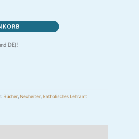
ENKORB
und DE)!
n:
Bücher
,
Neuheiten
,
katholisches Lehramt