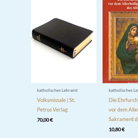
katholisches Lehramt
katholisches L
Volksmissale | St.
Die Ehrfurch
Petrus Verlag
vor dem Alle
Sakrament d
70,00
€
10,80
€