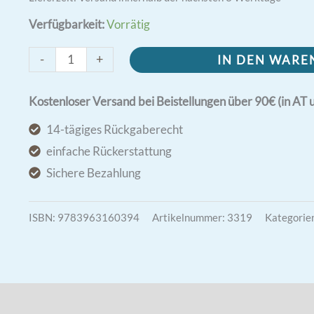
Verfügbarkeit:
Vorrätig
Diurnale
-
+
IN DEN WAR
Romanum
1962
Kostenloser Versand bei Beistellungen über 90€ (in AT 
| Die
14-tägiges Rückgaberecht
Tageshoren
einfache Rückerstattung
des
Sichere Bezahlung
Kirchenjahres
lateinisch/deutsch
ISBN:
9783963160394
Artikelnummer:
3319
Kategorie
Menge