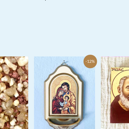
mit
5.00
von 5
-12%