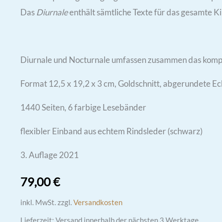
Das
Diurnale
enthält sämtliche Texte für das gesamte 
Diurnale und Nocturnale umfassen zusammen das kompl
Format 12,5 x 19,2 x 3 cm, Goldschnitt, abgerundete E
1440 Seiten, 6 farbige Lesebänder
flexibler Einband aus echtem Rindsleder (schwarz)
3. Auflage 2021
79,00
€
inkl. MwSt.
zzgl.
Versandkosten
Lieferzeit:
Versand innerhalb der nächsten 3 Werktage