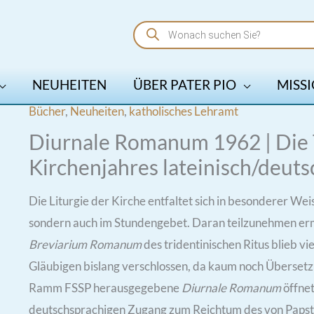
Products
search
NEUHEITEN
ÜBER PATER PIO
MISSI
Bücher
,
Neuheiten
,
katholisches Lehramt
Diurnale Romanum 1962 | Die 
Kirchenjahres lateinisch/deuts
Die Liturgie der Kirche entfaltet sich in besonderer Weis
sondern auch im Stundengebet. Daran teilzunehmen erm
Breviarium Romanum
des tridentinischen Ritus blieb vi
Gläubigen bislang verschlossen, da kaum noch Übersetz
Ramm FSSP herausgegebene
Diurnale Romanum
öffnet
deutschsprachigen Zugang zum Reichtum des von Papst 