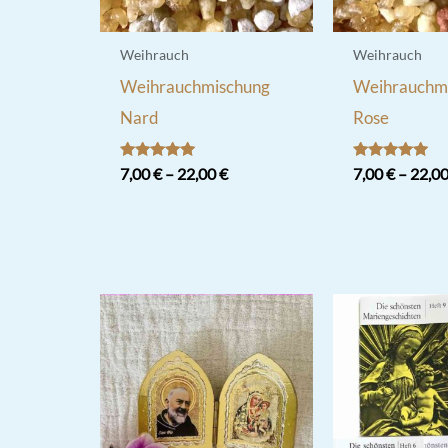
Weihrauch
Weihrauch
Weihrauchmischung
Weihrauchm
Nard
Rose
Bewertet
Bewertet
7,00
€
–
22,00
€
7,00
€
–
22,0
mit
mit
5.00
5.00
Dieses
Dieses
von 5
von 5
Produkt
Produkt
weist
weist
mehrere
mehrere
Varianten
Varianten
auf.
auf.
Die
Die
Optionen
Optionen