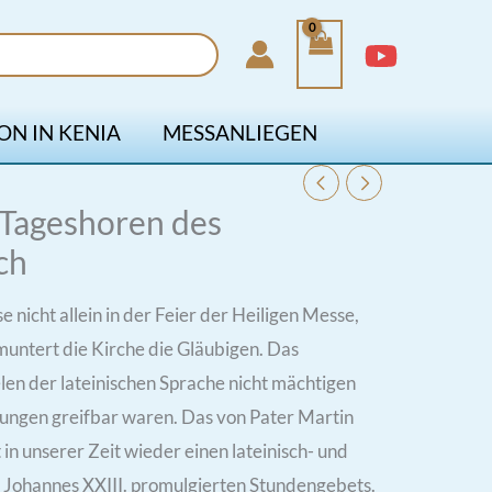
ON IN KENIA
MESSANLIEGEN
Tageshoren des
ch
e nicht allein in der Feier der Heiligen Messe,
untert die Kirche die Gläubigen. Das
elen der lateinischen Sprache nicht mächtigen
ungen greifbar waren. Das von Pater Martin
 in unserer Zeit wieder einen lateinisch- und
Johannes XXIII. promulgierten Stundengebets.