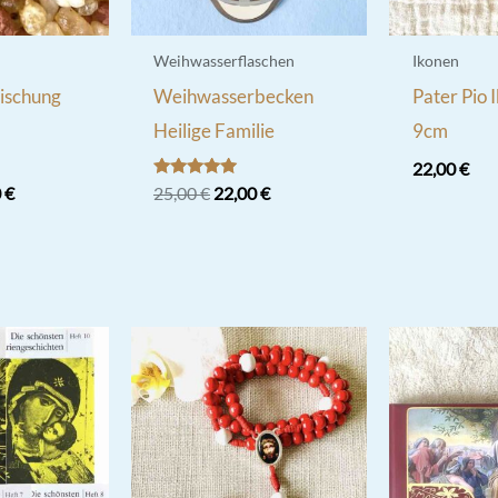
Weihwasserflaschen
Ikonen
ischung
Weihwasserbecken
Pater Pio 
Heilige Familie
9cm
22,00
€
Bewertet
Ursprünglicher
Aktueller
0
€
25,00
€
22,00
€
mit
Preis
Preis
5.00
war:
ist:
von 5
25,00 €
22,00 €.