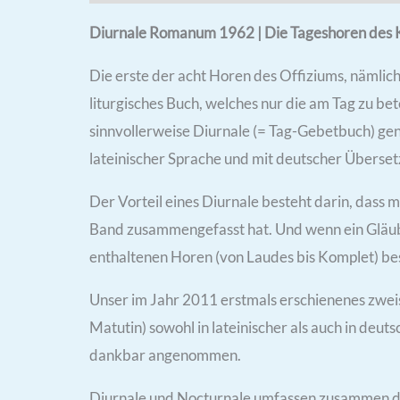
Diurnale Romanum 1962 | Die Tageshoren des Ki
Die erste der acht Horen des Offiziums, nämlich 
liturgisches Buch, welches nur die am Tag zu be
sinnvollerweise Diurnale (= Tag-Gebetbuch) ge
lateinischer Sprache und mit deutscher Überset
Der Vorteil eines Diurnale besteht darin, dass
Band zusammengefasst hat. Und wenn ein Gläubi
enthaltenen Horen (von Laudes bis Komplet) bes
Unser im Jahr 2011 erstmals erschienenes zwei
Matutin) sowohl in lateinischer als auch in deu
dankbar angenommen.
Diurnale und Nocturnale umfassen zusammen da