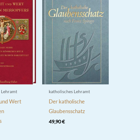
s Lehramt
katholisches Lehramt
 und Wert
Der katholische
en
Glaubensschatz
s
49,90
€