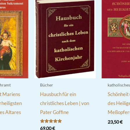
ehramt
Bücher
katholische
t Mariens
Hausbuch für ein
Schönheit
rheiligsten
christliches Leben | von
des Heilig
es Altares
Pater Goffine
Meßopfer
23,50
€
Bewertet
69,00
€