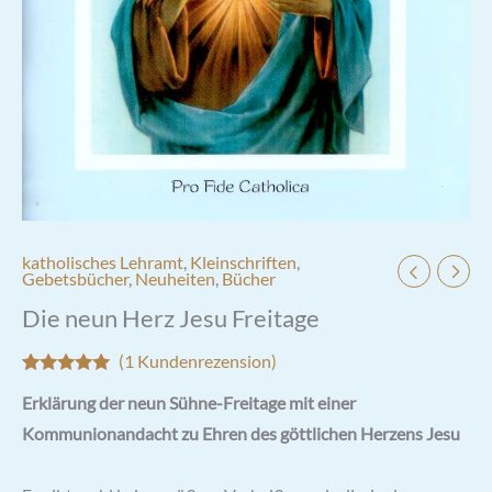
katholisches Lehramt
,
Kleinschriften
,
Gebetsbücher
,
Neuheiten
,
Bücher
Die neun Herz Jesu Freitage
(
1
Kundenrezension)
Bewertet mit
1
Erklärung der neun Sühne-Freitage mit einer
5.00
von 5,
basierend
Kommunionandacht zu Ehren des göttlichen Herzens Jesu
auf
Kundenbewertung