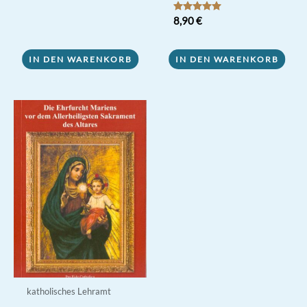
Bewertet mit
8,90
€
5.00
von 5
IN DEN WARENKORB
IN DEN WARENKORB
katholisches Lehramt