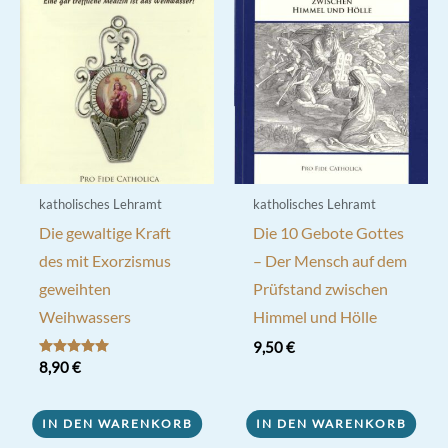
katholisches Lehramt
katholisches Lehramt
Die gewaltige Kraft
Die 10 Gebote Gottes
des mit Exorzismus
– Der Mensch auf dem
geweihten
Prüfstand zwischen
Weihwassers
Himmel und Hölle
9,50
€
Bewertet mit
8,90
€
5.00
von 5
IN DEN WARENKORB
IN DEN WARENKORB