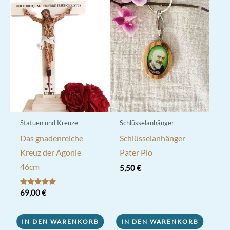
Statuen und Kreuze
Schlüsselanhänger
Das gnadenreiche
Schlüsselanhänger
Kreuz der Agonie
Pater Pio
46cm
5,50
€
Bewertet mit
69,00
€
5.00
von 5
IN DEN WARENKORB
IN DEN WARENKORB