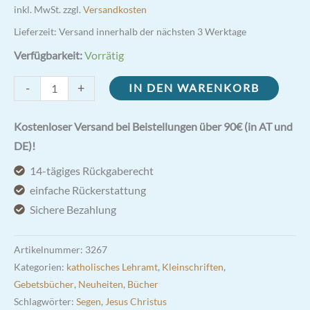
inkl. MwSt.
zzgl.
Versandkosten
Lieferzeit:
Versand innerhalb der nächsten 3 Werktage
Verfügbarkeit:
Vorrätig
Die
-
+
IN DEN WARENKORB
neun
Herz
Kostenloser Versand bei Beistellungen über 90€ (in AT und
Jesu
DE)!
Freitage
14-tägiges Rückgaberecht
Menge
einfache Rückerstattung
Sichere Bezahlung
Artikelnummer:
3267
Kategorien:
katholisches Lehramt
,
Kleinschriften
,
Gebetsbücher
,
Neuheiten
,
Bücher
Schlagwörter:
Segen
,
Jesus Christus