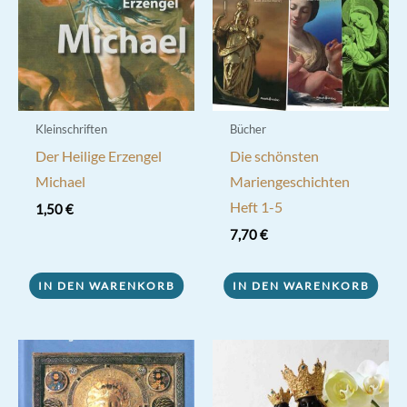
Kleinschriften
Bücher
Der Heilige Erzengel
Die schönsten
Michael
Mariengeschichten
Heft 1-5
1,50
€
7,70
€
IN DEN WARENKORB
IN DEN WARENKORB