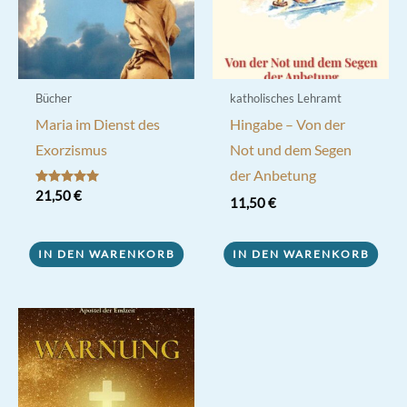
Bücher
katholisches Lehramt
Maria im Dienst des
Hingabe – Von der
Exorzismus
Not und dem Segen
der Anbetung
Bewertet mit
21,50
€
11,50
€
5.00
von 5
IN DEN WARENKORB
IN DEN WARENKORB