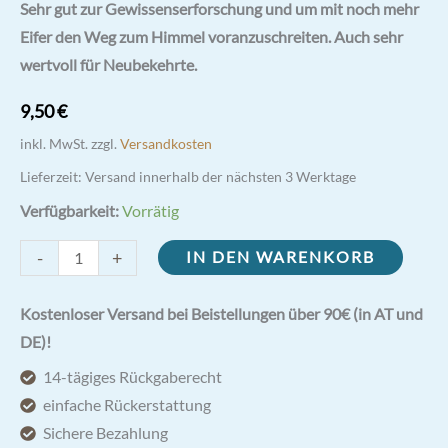
Sehr gut zur Gewissenserforschung und um mit noch mehr
Eifer den Weg zum Himmel voranzuschreiten. Auch sehr
wertvoll für Neubekehrte.
9,50
€
inkl. MwSt.
zzgl.
Versandkosten
Lieferzeit:
Versand innerhalb der nächsten 3 Werktage
Verfügbarkeit:
Vorrätig
Die
-
+
IN DEN WARENKORB
10
Gebote
Kostenloser Versand bei Beistellungen über 90€ (in AT und
Gottes
DE)!
-
14-tägiges Rückgaberecht
Der
einfache Rückerstattung
Mensch
Sichere Bezahlung