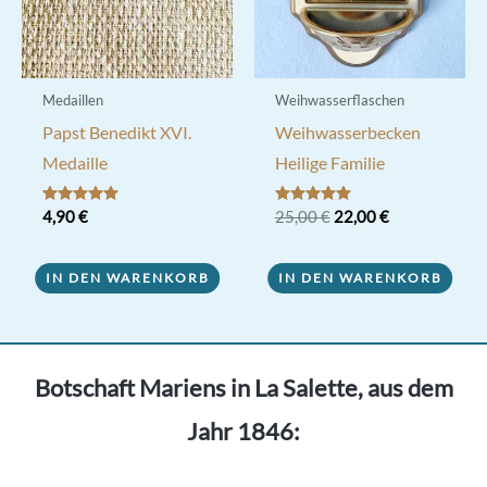
Medaillen
Weihwasserflaschen
Papst Benedikt XVI.
Weihwasserbecken
Medaille
Heilige Familie
Ursprünglicher
Aktueller
Bewertet mit
4,90
€
Bewertet mit
25,00
€
22,00
€
5.00
5.00
Preis
Preis
von 5
von 5
war:
ist:
25,00 €
22,00 €.
IN DEN WARENKORB
IN DEN WARENKORB
Botschaft Mariens in La Salette, aus dem
Jahr 1846: