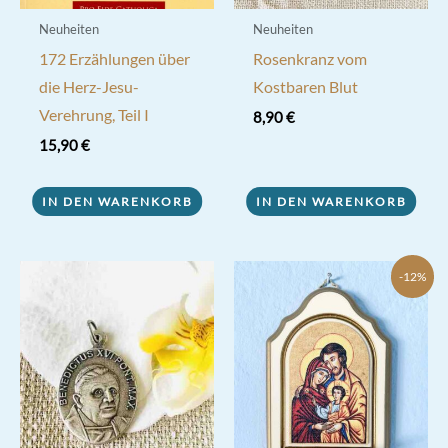
werden
Neuheiten
Neuheiten
172 Erzählungen über
Rosenkranz vom
die Herz-Jesu-
Kostbaren Blut
Verehrung, Teil I
8,90
€
15,90
€
IN DEN WARENKORB
IN DEN WARENKORB
-12%