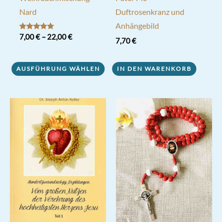
Nard
Duftrosenkranz und
Anhängebild
Bewertet mit
7,00
€
–
22,00
€
7,70
€
5.00
von 5
Dieses
Produkt
AUSFÜHRUNG WÄHLEN
IN DEN WARENKORB
weist
mehrere
Varianten
auf.
Die
Optionen
können
auf
der
Produktseite
gewählt