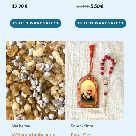
Ursprünglicher
Aktueller
19,90
€
6,90
€
5,50
€
Preis
Preis
war:
ist:
6,90 €
5,50 €.
IN DEN WARENKORB
IN DEN WARENKORB
Neuheiten
Rosenkränze
Weihrauchmischung
Pater Pio