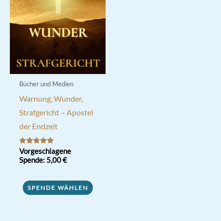
Bücher und Medien
Warnung, Wunder,
Strafgericht – Apostel
der Endzeit
Bewertet mit
Vorgeschlagene
5.00
Spende:
5,00
€
von 5
SPENDE WÄHLEN