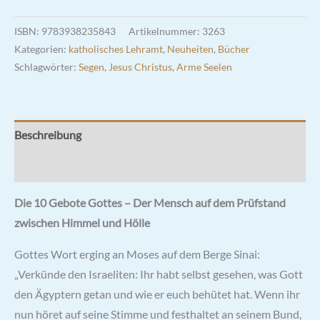
auf
dem
ISBN:
9783938235843
Artikelnummer:
3263
Prüfstand
Kategorien:
katholisches Lehramt
,
Neuheiten
,
Bücher
zwischen
Schlagwörter:
Segen
,
Jesus Christus
,
Arme Seelen
Himmel
und
Hölle
Beschreibung
Menge
Rezensionen (0)
Die 10 Gebote Gottes – Der Mensch auf dem Prüfstand
zwischen Himmel und Hölle
Gottes Wort erging an Moses auf dem Berge Sinai:
„Verkünde den Israeliten: Ihr habt selbst gesehen, was Gott
den Ägyptern getan und wie er euch behütet hat. Wenn ihr
nun höret auf seine Stimme und festhaltet an seinem Bund,