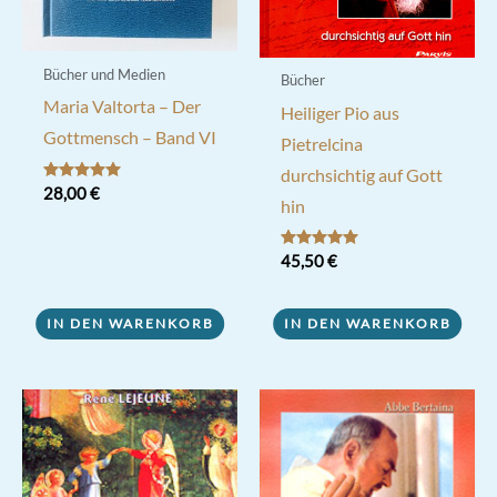
Bücher und Medien
Bücher
Maria Valtorta – Der
Heiliger Pio aus
Gottmensch – Band VI
Pietrelcina
durchsichtig auf Gott
Bewertet mit
28,00
€
hin
5.00
von 5
Bewertet mit
45,50
€
5.00
von 5
IN DEN WARENKORB
IN DEN WARENKORB