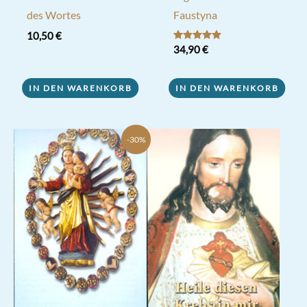
des Wortes
Faustyna
10,50
€
Bewertet mit
34,90
€
5.00
von 5
IN DEN WARENKORB
IN DEN WARENKORB
-30%