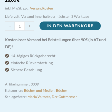
inkl. MwSt.
zzgl.
Versandkosten
Lieferzeit:
Versand innerhalb der nächsten 3 Werktage
Maria
-
+
IN DEN WARENKORB
Valtorta
-
Kostenloser Versand bei Beistellungen über 90€ (in AT und
Der
DE)!
Gottmensch
14-tägiges Rückgaberecht
-
einfache Rückerstattung
Band
Sichere Bezahlung
V
Menge
Artikelnummer:
3009
Kategorien:
Bücher und Medien
,
Bücher
Schlagwörter:
Maria Valtorta
,
Der Gottmensch