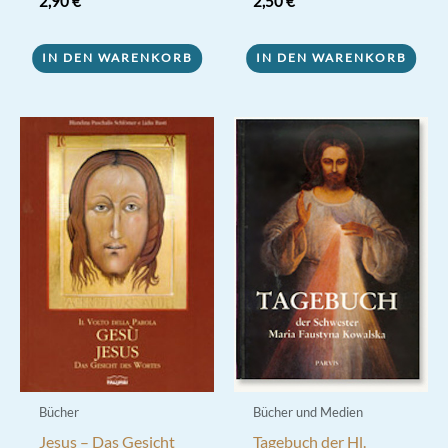
2,90
€
2,50
€
5.00
5.00
von 5
von 5
IN DEN WARENKORB
IN DEN WARENKORB
Bücher
Bücher und Medien
Jesus – Das Gesicht
Tagebuch der Hl.