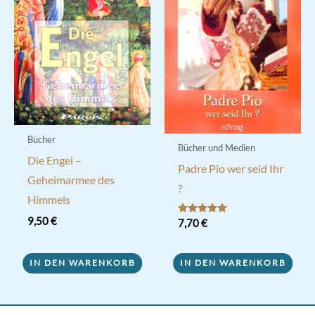
Bücher
Bücher und Medien
Die Engel –
Padre Pio wer seid Ihr
Geheimarmee des
?
Himmels
9,50
€
Bewertet mit
7,70
€
5.00
von 5
IN DEN WARENKORB
IN DEN WARENKORB