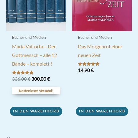
Bücher und Medien
Bücher und Medien
Maria Valtorta – Der
Das Morgenrot einer
Gottmensch – alle 12
neuen Zeit
Bände – komplett !
Bewertet mit
14,90
€
5.00
von 5
Ursprünglicher
Aktueller
Bewertet
336,00
€
300,00
€
mit
Preis
Preis
4.80
war:
ist:
Kostenloser Versand!
von 5
336,00 €
300,00 €.
IN DEN WARENKORB
IN DEN WARENKORB