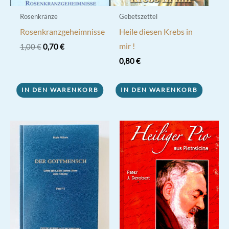
Rosenkränze
Gebetszettel
Rosenkranzgeheimnisse
Heile diesen Krebs in
mir !
Ursprünglicher
Aktueller
1,00
€
0,70
€
Preis
Preis
0,80
€
war:
ist:
1,00 €
0,70 €.
IN DEN WARENKORB
IN DEN WARENKORB