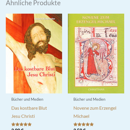
Ähnliche Produkte
Bücher und Medien
Bücher und Medien
Das kostbare Blut
Novene zum Erzengel
Jesu Christi
Michael
Bewertet mit
Bewertet mit