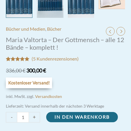
Bücher und Medien
,
Bücher
Maria Valtorta – Der Gottmensch – alle 12
Bände – komplett !
(
5
Kundenrezensionen)
Bewertet
5
Ursprünglicher
Aktueller
336,00
€
300,00
€
mit
4.80
von
5,
basierend
Preis
Preis
Kostenloser Versand!
auf
Kundenbewertungen
war:
ist:
inkl. MwSt.
zzgl.
Versandkosten
336,00 €
300,00 €.
Lieferzeit:
Versand innerhalb der nächsten 3 Werktage
Maria
-
+
IN DEN WARENKORB
Valtorta