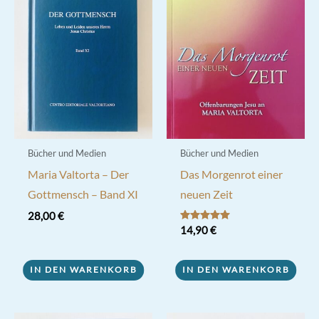
Bücher und Medien
Bücher und Medien
Maria Valtorta – Der
Das Morgenrot einer
Gottmensch – Band XI
neuen Zeit
28,00
€
Bewertet mit
14,90
€
5.00
von 5
IN DEN WARENKORB
IN DEN WARENKORB