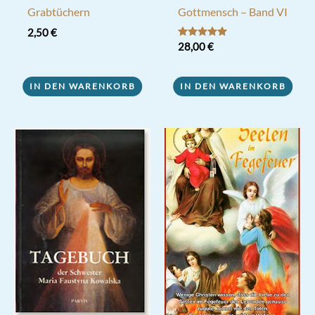
Grabtüchern
Gottmensch – Band VI
2,50
€
Bewertet mit
28,00
€
5.00
von 5
IN DEN WARENKORB
IN DEN WARENKORB