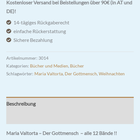
-
Kostenloser Versand bei Beistellungen über 90€ (in AT und
Der
DE)!
Gottmensch
14-tägiges Rückgaberecht
-
einfache Rückerstattung
alle
Sichere Bezahlung
12
Bände
Artikelnummer:
3014
-
Kategorien:
Bücher und Medien
,
Bücher
komplett
Schlagwörter:
Maria Valtorta
,
Der Gottmensch
,
Weihnachten
!
Menge
Beschreibung
Rezensionen (5)
Maria Valtorta – Der Gottmensch – alle 12 Bände !!