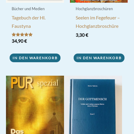
Bücher und Medien
Hochglanzbroschüren
Tagebuch der Hl.
Seelen im Fegefeuer –
Faustyna
Hochglanzbroschüre
3,30
€
Bewertet mit
34,90
€
5.00
von 5
IN DEN WARENKORB
IN DEN WARENKORB