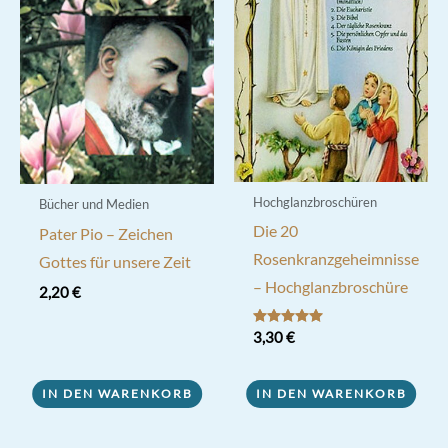
Hochglanzbroschüren
Bücher und Medien
Die 20
Pater Pio – Zeichen
Rosenkranzgeheimnisse
Gottes für unsere Zeit
– Hochglanzbroschüre
2,20
€
Bewertet mit
3,30
€
5.00
von 5
IN DEN WARENKORB
IN DEN WARENKORB