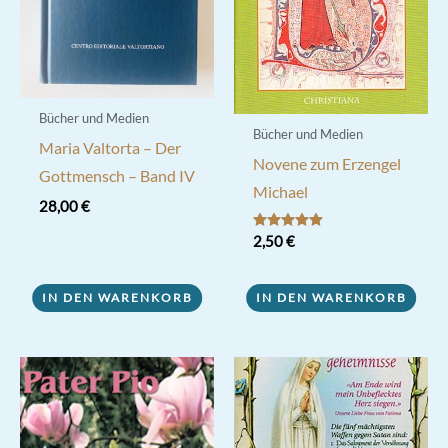
Bücher und Medien
Bücher und Medien
Maria Valtorta – Der
Novene zum Erzengel
Gottmensch – Band IV
Michael
28,00
€
Bewertet mit
2,50
€
5.00
von 5
IN DEN WARENKORB
IN DEN WARENKORB