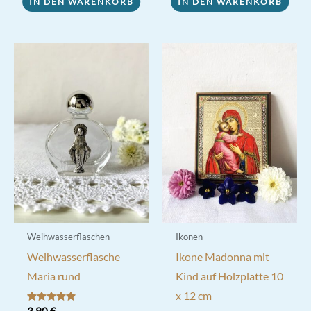
IN DEN WARENKORB
IN DEN WARENKORB
Weihwasserflaschen
Ikonen
Weihwasserflasche
Ikone Madonna mit
Maria rund
Kind auf Holzplatte 10
x 12 cm
Bewertet mit