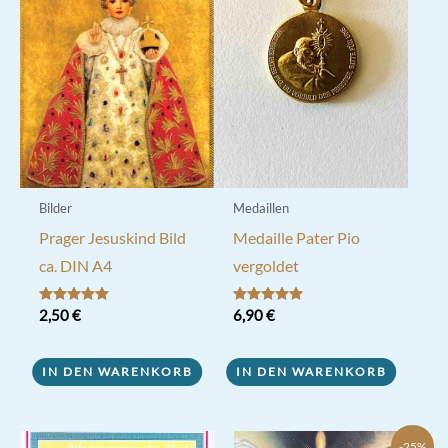
Bilder
Medaillen
Prager Jesuskind Bild
Medaille Pater Pio
ca. DIN A4
vergoldet
Bewertet mit
2,50
€
Bewertet mit
6,90
€
5.00
5.00
von 5
von 5
IN DEN WARENKORB
IN DEN WARENKORB
-25%