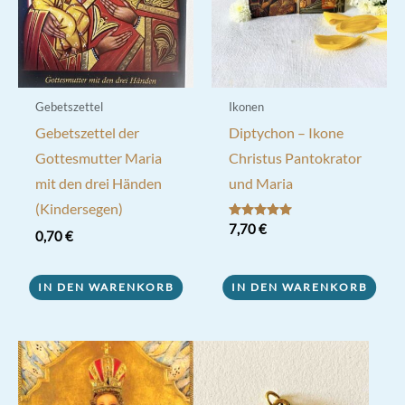
Gebetszettel
Ikonen
Gebetszettel der
Diptychon – Ikone
Gottesmutter Maria
Christus Pantokrator
mit den drei Händen
und Maria
(Kindersegen)
Bewertet mit
7,70
€
0,70
€
5.00
von 5
IN DEN WARENKORB
IN DEN WARENKORB