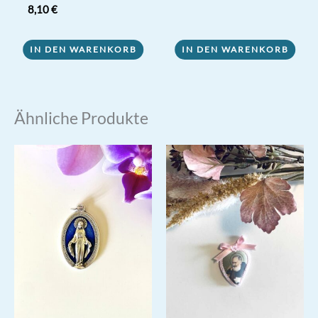
Bewertet mit
8,10
€
5.00
von 5
IN DEN WARENKORB
IN DEN WARENKORB
Ähnliche Produkte