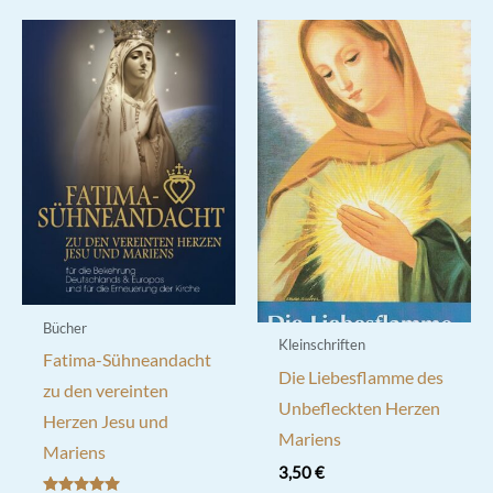
Bücher
Kleinschriften
Fatima-Sühneandacht
Die Liebesflamme des
zu den vereinten
Unbefleckten Herzen
Herzen Jesu und
Mariens
Mariens
3,50
€