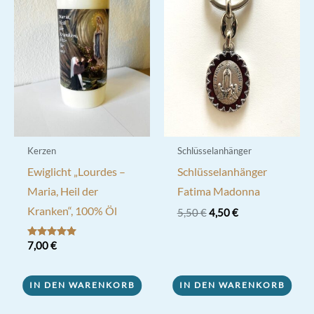
Kerzen
Schlüsselanhänger
Ewiglicht „Lourdes –
Schlüsselanhänger
Maria, Heil der
Fatima Madonna
Kranken“, 100% Öl
Ursprünglicher
Aktueller
5,50
€
4,50
€
Preis
Preis
war:
ist:
Bewertet mit
7,00
€
5,50 €
4,50 €.
5.00
von 5
IN DEN WARENKORB
IN DEN WARENKORB