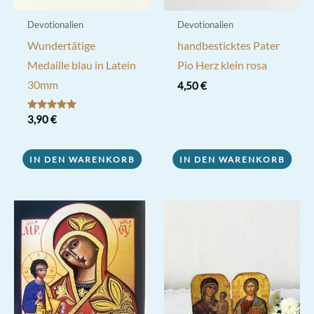
Devotionalien
Devotionalien
Wundertätige
handbesticktes Pater
Medaille blau in Latein
Pio Herz klein rosa
30mm
4,50
€
Bewertet mit
3,90
€
5.00
von 5
IN DEN WARENKORB
IN DEN WARENKORB