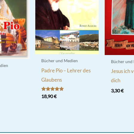
Bücher und Medien
Bücher und
dien
Padre Pio – Lehrer des
Jesus ich 
s
Glaubens
dich
3,30
€
Bewertet
18,90
€
mit
5.00
von 5