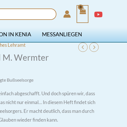
ON IN KENIA
MESSANLIEGEN
ches Lehramt
ed M. Wermter
gte Bußseelsorge
einfach abgeschafft. Und doch spüren wir, dass
das nicht nur einmal… In diesem Heft findet sich
Seelsorgers. Er macht deutlich, dass man durch
 Glauben wieder finden kann.