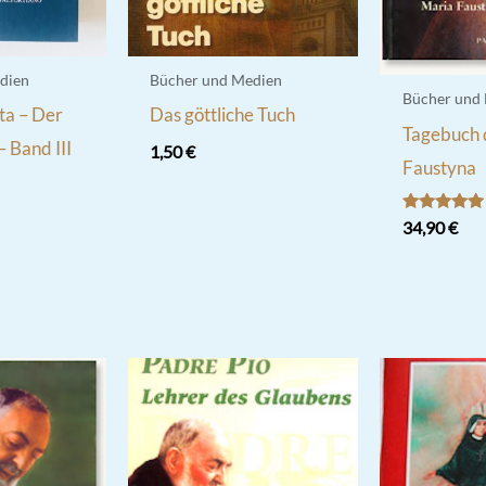
dien
Bücher und Medien
Bücher und
ta – Der
Das göttliche Tuch
Tagebuch 
 Band III
1,50
€
Faustyna
Bewertet
34,90
€
mit
5.00
von 5