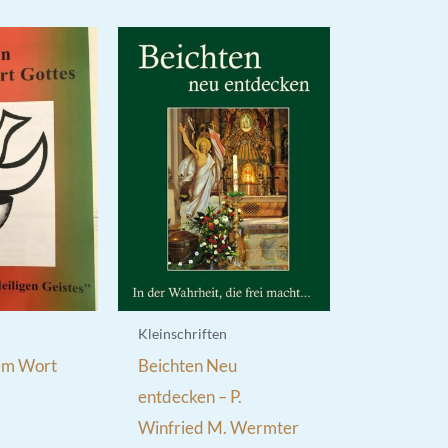
Kleinschriften
em Wort
Beichten Neu
entdecken – P.
Winfried M. Wermter