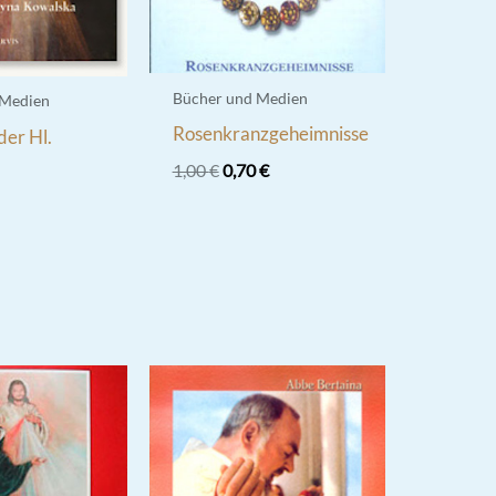
Bücher und Medien
 Medien
Rosenkranzgeheimnisse
der Hl.
Ursprünglicher
Aktueller
1,00
€
0,70
€
Preis
Preis
war:
ist:
1,00 €
0,70 €.