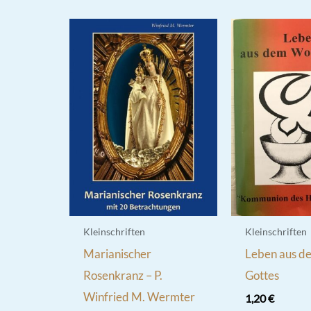
Kleinschriften
Kleinschriften
Marianischer
Leben aus d
Rosenkranz – P.
Gottes
Winfried M. Wermter
1,20
€