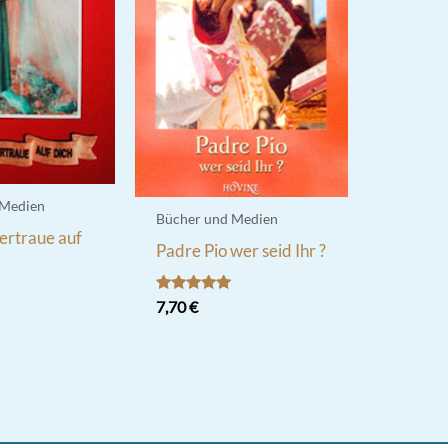
 Medien
Bücher und Medien
vertraue auf
Padre Pio wer seid Ihr ?
Bewertet
7,70
€
mit
5.00
von 5