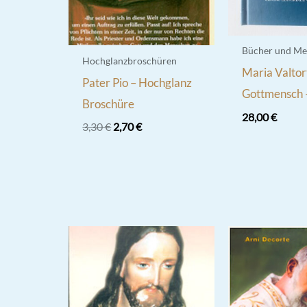
Bücher und Me
Hochglanzbroschüren
Maria Valtor
Pater Pio – Hochglanz
Gottmensch –
Broschüre
28,00
€
Ursprünglicher
Aktueller
3,30
€
2,70
€
Preis
Preis
war:
ist:
3,30 €
2,70 €.