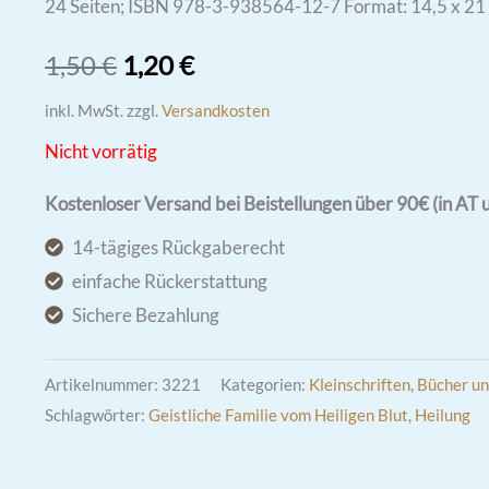
24 Seiten; ISBN 978-3-938564-12-7 Format: 14,5 x 21
Ursprünglicher
Aktueller
1,50
€
1,20
€
Preis
Preis
inkl. MwSt.
zzgl.
Versandkosten
Nicht vorrätig
war:
ist:
1,50 €
1,20 €.
Kostenloser Versand bei Beistellungen über 90€ (in AT 
14-tägiges Rückgaberecht
einfache Rückerstattung
Sichere Bezahlung
Artikelnummer:
3221
Kategorien:
Kleinschriften
,
Bücher u
Schlagwörter:
Geistliche Familie vom Heiligen Blut
,
Heilung