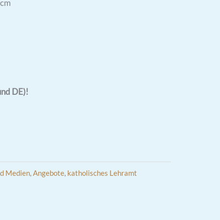
 cm
und DE)!
nd Medien
,
Angebote
,
katholisches Lehramt