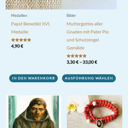
gewählt
werden
Medaillen
Bilder
Papst Benedikt XVI.
Muttergottes aller
Medaille
Gnaden mit Pater Pio
und Schutzengel
Bewertet mit
4,90
€
Gemälde
5.00
von 5
Bewertet mit
3,30
€
–
33,00
€
5.00
von 5
Dieses
IN DEN WARENKORB
AUSFÜHRUNG WÄHLEN
Produkt
weist
mehrere
Varianten
auf.
Die
Optionen