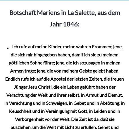
mehrere
Varianten
Botschaft Mariens in La Salette, aus dem
auf.
Jahr 1846:
Die
Optionen
können
„
...
Ich rufe auf meine Kinder, meine wahren Frommen; jene,
auf
die sich mir hingegeben haben, damit ich sie zu meinem
der
göttlichen Sohne führe; jene, die ich sozusagen in meinen
Produktseite
Armen trage; jene, die von meinem Geiste gelebt haben.
gewählt
Endlich rufe ich auf die Apostel der letzten Zeiten, die treuen
werden
Jünger Jesu Christi, die ein Leben geführt haben der
Verachtung der Welt und ihrer selbst, in Armut und Demut,
in Verachtung und in Schweigen, in Gebet und in Abtötung, in
Keuschheit und in Vereinigung mit Gott, in Leiden und in
Verborgenheit vor der Welt. Die Zeit ist da, daß sie
ausziehen, um die Welt mit Licht zu erfüllen. Gehet und