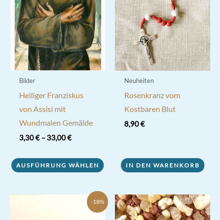
können
auf
der
Produktseite
gewählt
werden
Bilder
Neuheiten
Heiliger Franziskus
Rosenkranz vom
von Assisi mit
Kostbaren Blut
Wundmalen Gemälde
8,90
€
3,30
€
–
33,00
€
Dieses
AUSFÜHRUNG WÄHLEN
IN DEN WARENKORB
Produkt
weist
mehrere
-18%
Varianten