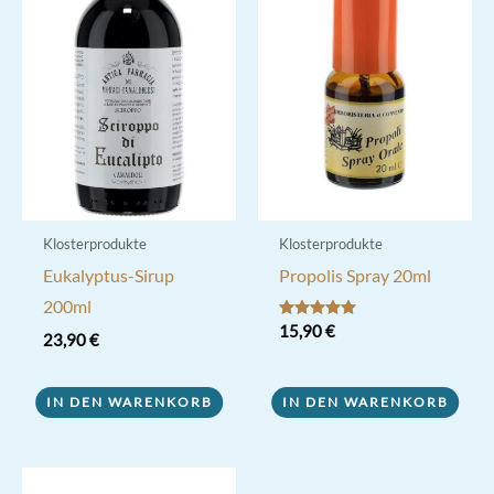
Klosterprodukte
Klosterprodukte
Eukalyptus-Sirup
Propolis Spray 20ml
200ml
Bewertet mit
15,90
€
23,90
€
5.00
von 5
IN DEN WARENKORB
IN DEN WARENKORB