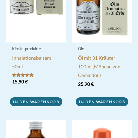
Klosterprodukte
Öle
Inhalationsbalsam
Öl mit 31 Kräuter
50ml
100ml (Mönche von
Camaldoli)
Bewertet mit
15,90
€
25,90
€
5.00
von 5
IN DEN WARENKORB
IN DEN WARENKORB