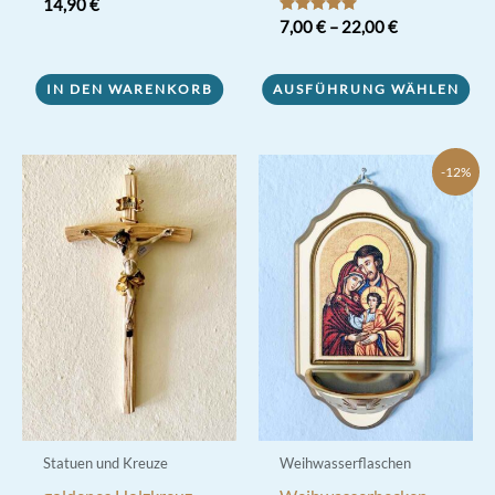
14,90
€
Bewertet mit
7,00
€
–
22,00
€
5.00
von 5
Dieses
IN DEN WARENKORB
AUSFÜHRUNG WÄHLEN
Produkt
weist
mehrere
-12%
Varianten
auf.
Die
Optionen
können
auf
der
Produktseite
gewählt
werden
Statuen und Kreuze
Weihwasserflaschen