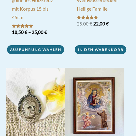
goldenes Holzkreuz
Weihwasserbecken
mit Korpus 15 bis
Heilige Familie
45cm
Ursprünglicher
Aktueller
Bewertet mit
25,00
€
22,00
€
5.00
Preis
Preis
von 5
Bewertet mit
18,50
€
–
25,00
€
war:
ist:
5.00
25,00 €
22,00 €.
von 5
Dieses
AUSFÜHRUNG WÄHLEN
IN DEN WARENKORB
Produkt
weist
mehrere
Varianten
auf.
Die
Optionen
können
auf
der
Produktseite