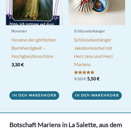
Novenen
Schlüsselanhänger
Novene der göttlichen
Schlüsselanhänger
Barmherzigkeit –
Jakobsmuschel mit
Hochglanzbroschüre
Herz Jesu und Herz
Mariens
3,30
€
Ursprünglicher
Aktueller
Bewertet mit
9,50
€
5,50
€
5.00
Preis
Preis
von 5
war:
ist:
9,50 €
5,50 €.
IN DEN WARENKORB
IN DEN WARENKORB
Botschaft Mariens in La Salette, aus dem