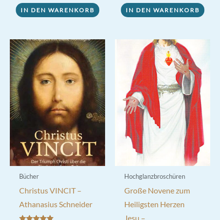
33,00 €
29,00 €.
IN DEN WARENKORB
IN DEN WARENKORB
Bücher
Hochglanzbroschüren
Christus VINCIT –
Große Novene zum
Athanasius Schneider
Heiligsten Herzen
Jesu –