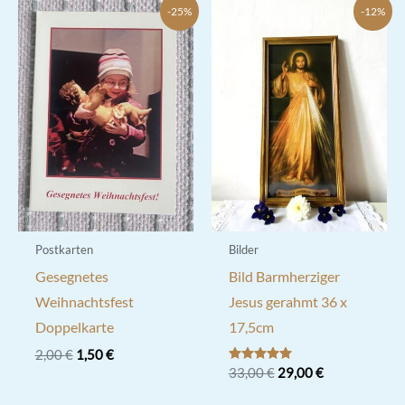
-25%
-12%
Postkarten
Bilder
Gesegnetes
Bild Barmherziger
Weihnachtsfest
Jesus gerahmt 36 x
Doppelkarte
17,5cm
Ursprünglicher
Aktueller
2,00
€
1,50
€
Preis
Preis
Ursprünglicher
Aktueller
Bewertet mit
33,00
€
29,00
€
5.00
war:
ist:
Preis
Preis
von 5
2,00 €
1,50 €.
war:
ist: