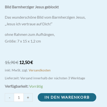
Bewertet mit
3
Bild Barmherziger Jesus geblockt
5.00
von 5,
basierend
auf
Das wunderschöne Bild vom Barmherzigen Jesus,
Kundenbewertungen
„Jesus ich vertraue auf Dich!“
ohne Rahmen zum Aufhängen,
Größe: 7 x 15 x 1,2 cm
Ursprünglicher
Aktueller
15,90
€
12,50
€
Preis
Preis
inkl. MwSt.
zzgl.
Versandkosten
war:
ist:
Lieferzeit:
Versand innerhalb der nächsten 3 Werktage
15,90 €
12,50 €.
Verfügbarkeit:
Vorrätig
Bild
-
+
IN DEN WARENKORB
Barmherziger