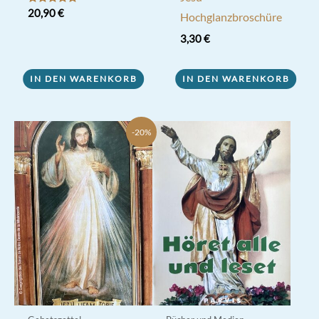
Bewertet mit
20,90
€
Hochglanzbroschüre
5.00
von 5
3,30
€
IN DEN WARENKORB
IN DEN WARENKORB
-20%