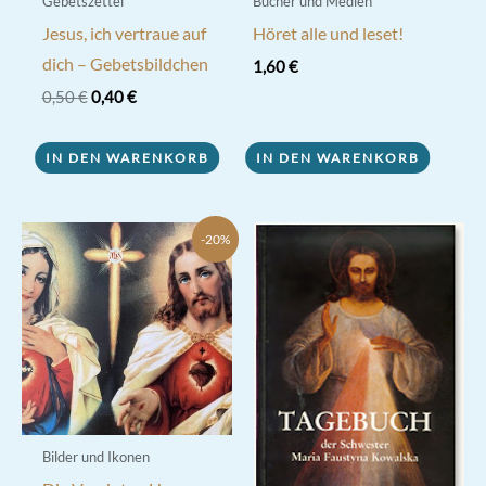
Gebetszettel
Bücher und Medien
Jesus, ich vertraue auf
Höret alle und leset!
dich – Gebetsbildchen
1,60
€
Ursprünglicher
Aktueller
0,50
€
0,40
€
Preis
Preis
war:
ist:
0,50 €
0,40 €.
IN DEN WARENKORB
IN DEN WARENKORB
-20%
Bilder und Ikonen