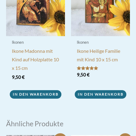
Ikonen
Ikonen
Ikone Madonna mit
Ikone Heilige Familie
Kind auf Holzplatte 10
mit Kind 10 x 15 cm
x 15 cm
Bewertet mit
9,50
€
9,50
€
5.00
von 5
IN DEN WARENKORB
IN DEN WARENKORB
Ähnliche Produkte