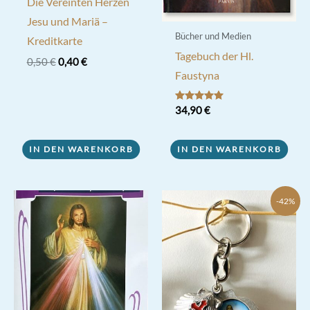
Die Vereinten Herzen
Jesu und Mariä –
Bücher und Medien
Kreditkarte
Tagebuch der Hl.
Ursprünglicher
Aktueller
0,50
€
0,40
€
Preis
Preis
Faustyna
war:
ist:
0,50 €
0,40 €.
Bewertet mit
34,90
€
5.00
von 5
IN DEN WARENKORB
IN DEN WARENKORB
-42%