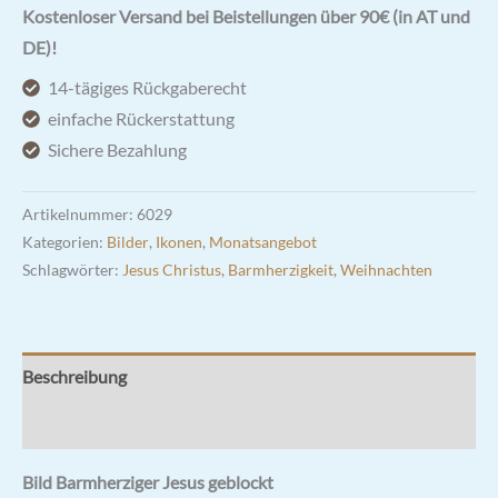
Jesus
Kostenloser Versand bei Beistellungen über 90€ (in AT und
geblockt
DE)!
7
14-tägiges Rückgaberecht
x
einfache Rückerstattung
15cm
Sichere Bezahlung
Menge
Artikelnummer:
6029
Kategorien:
Bilder
,
Ikonen
,
Monatsangebot
Schlagwörter:
Jesus Christus
,
Barmherzigkeit
,
Weihnachten
Beschreibung
Rezensionen (3)
Bild Barmherziger Jesus geblockt