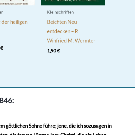
en
Kleinschriften
der heiligen
Beichten Neu
entdecken – P.
Winfried M. Wermter
rünglicher
Aktueller
0
€
1,90
€
s
Preis
ist:
 €
2,20 €.
1846:
 göttlichen Sohne führe; jene, die ich sozusagen in