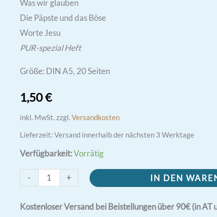
Was wir glauben
Die Päpste und das Böse
Worte Jesu
PUR-spezial Heft
Größe: DIN A5, 20 Seiten
1,50
€
inkl. MwSt.
zzgl.
Versandkosten
Lieferzeit:
Versand innerhalb der nächsten 3 Werktage
Verfügbarkeit:
Vorrätig
Befreiung
-
+
IN DEN WAR
von
Bösen
Kostenloser Versand bei Beistellungen über 90€ (in AT 