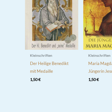
Kleinschriften
Kleinschriften
Der Heilige Benedikt
Maria Magda
mit Medaille
Jüngerin Jes
1,50
€
1,50
€