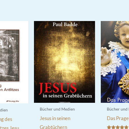
Bücher und Medien
Bücher und
dien
Jesus in seinen
Das Prager
ng des
Grabtüchern
itzes Jesu