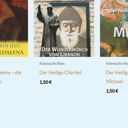
Kleinschriften
Kleinschrift
lena – die
Der Heilige Charbel
Der Heilig
u
Michael
1,50
€
1,50
€