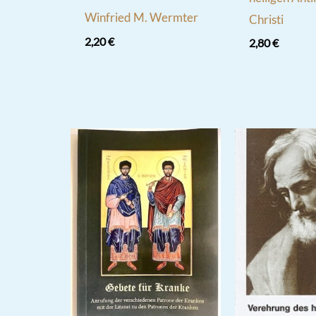
Winfried M. Wermter
Christi
2,20
€
2,80
€