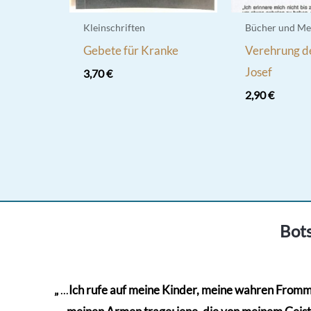
Kleinschriften
Bücher und Me
Gebete für Kranke
Verehrung de
Josef
3,70
€
2,90
€
Bots
„
...
Ich rufe auf meine Kinder, meine wahren Frommen