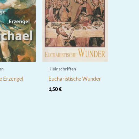
en
Kleinschriften
e Erzengel
Eucharistische Wunder
1,50
€