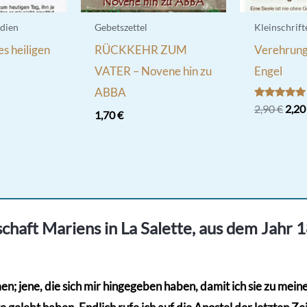
dien
Gebetszettel
Kleinschrift
s heiligen
RÜCKKEHR ZUM
Verehrung 
VATER – Novene hin zu
Engel
ABBA
Bewertet
Ursp
2,90
€
2,2
1,70
€
mit
Prei
5.00
war:
von 5
2,90
chaft Mariens in La Salette, aus dem Jahr 
; jene, die sich mir hingegeben haben, damit ich sie zu meinem