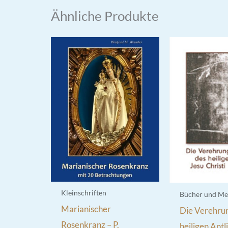
Ähnliche Produkte
Kleinschriften
Bücher und Me
Marianischer
Die Verehru
Rosenkranz – P.
heiligen Antl