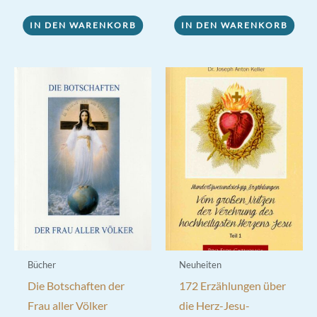
von 5
8,50 €
7,00 €.
war:
ist:
25,00 €
22,00 €.
IN DEN WARENKORB
IN DEN WARENKORB
Bücher
Neuheiten
Die Botschaften der
172 Erzählungen über
Frau aller Völker
die Herz-Jesu-