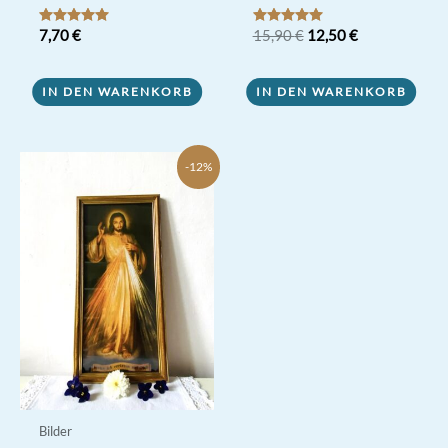
Ursprünglicher
Aktueller
Bewertet mit
7,70
€
Bewertet mit
15,90
€
12,50
€
5.00
5.00
Preis
Preis
von 5
von 5
war:
ist:
15,90 €
12,50 €.
IN DEN WARENKORB
IN DEN WARENKORB
-12%
Bilder