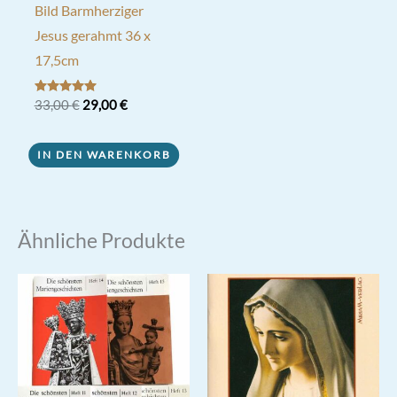
Bild Barmherziger
Jesus gerahmt 36 x
17,5cm
Ursprünglicher
Aktueller
Bewertet mit
33,00
€
29,00
€
5.00
Preis
Preis
von 5
war:
ist:
33,00 €
29,00 €.
IN DEN WARENKORB
Ähnliche Produkte