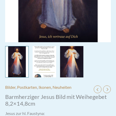
Bilder
,
Postkarten
,
Ikonen
,
Neuheiten
Barmherziger Jesus Bild mit Weihegebet
8,2×14,8cm
Jesus zur hl. Faustyna: