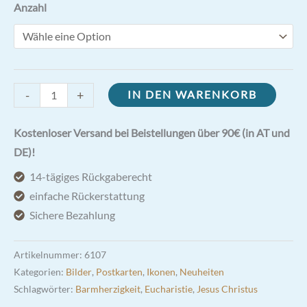
Anzahl
Barmherziger
-
+
IN DEN WARENKORB
Jesus
Bild
Kostenloser Versand bei Beistellungen über 90€ (in AT und
mit
DE)!
Weihegebet
14-tägiges Rückgaberecht
8,2x14,8cm
einfache Rückerstattung
Menge
Sichere Bezahlung
Artikelnummer:
6107
Kategorien:
Bilder
,
Postkarten
,
Ikonen
,
Neuheiten
Schlagwörter:
Barmherzigkeit
,
Eucharistie
,
Jesus Christus