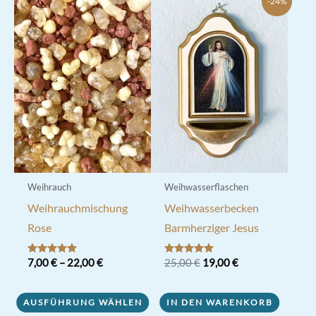
-24%
Weihrauch
Weihwasserflaschen
Weihrauchmischung
Weihwasserbecken
Rose
Barmherziger Jesus
Ursprünglicher
Aktueller
Bewertet mit
7,00
€
–
22,00
€
Bewertet mit
25,00
€
19,00
€
5.00
5.00
Preis
Preis
von 5
von 5
Dieses
war:
ist:
25,00 €
19,00 €.
AUSFÜHRUNG WÄHLEN
IN DEN WARENKORB
Produkt