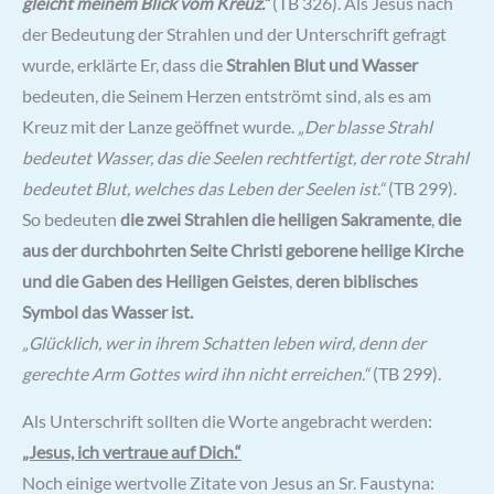
gleicht meinem Blick vom Kreuz.“
(TB 326). Als Jesus nach
der Bedeutung der Strahlen und der Unterschrift gefragt
wurde, erklärte Er, dass die
Strahlen Blut und Wasser
bedeuten, die Seinem Herzen entströmt sind, als es am
Kreuz mit der Lanze geöffnet wurde.
„Der blasse Strahl
bedeutet Wasser, das die Seelen rechtfertigt, der rote Strahl
bedeutet Blut, welches das Leben der Seelen ist.“
(TB 299).
So bedeuten
die zwei Strahlen die heiligen Sakramente
,
die
aus der durchbohrten Seite Christi geborene
heilige Kirche
und die Gaben des Heiligen Geistes
,
deren biblisches
Symbol das Wasser ist.
„Glücklich, wer in ihrem Schatten leben wird, denn der
gerechte Arm Gottes wird ihn nicht erreichen.“
(TB 299).
Als Unterschrift sollten die Worte angebracht werden:
„Jesus, ich vertraue auf Dich.“
Noch einige wertvolle Zitate von Jesus an Sr. Faustyna: