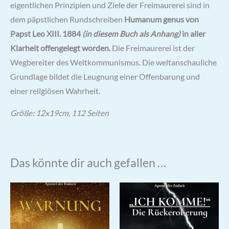
eigentlichen Prinzipien und Ziele der Freimaurerei sind in
dem päpstlichen Rundschreiben
Humanum genus von
Papst Leo XIII. 1884
(in diesem Buch als Anhang)
in aller
Klarheit offengelegt worden.
Die Freimaurerei ist der
Wegbereiter des Weltkommunismus. Die weltanschauliche
Grundlage bildet die Leugnung einer Offenbarung und
einer religiösen Wahrheit.
Größe: 12x19cm, 112 Seiten
Das könnte dir auch gefallen …