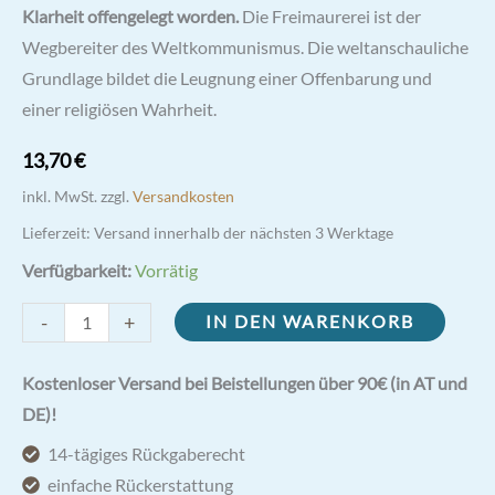
Klarheit offengelegt worden.
Die Freimaurerei ist der
Wegbereiter des Weltkommunismus. Die weltanschauliche
Grundlage bildet die Leugnung einer Offenbarung und
einer religiösen Wahrheit.
13,70
€
inkl. MwSt.
zzgl.
Versandkosten
Lieferzeit:
Versand innerhalb der nächsten 3 Werktage
Verfügbarkeit:
Vorrätig
Alta
-
+
IN DEN WARENKORB
Vendita
-
Kostenloser Versand bei Beistellungen über 90€ (in AT und
der
DE)!
freimaurerische
14-tägiges Rückgaberecht
Plan
einfache Rückerstattung