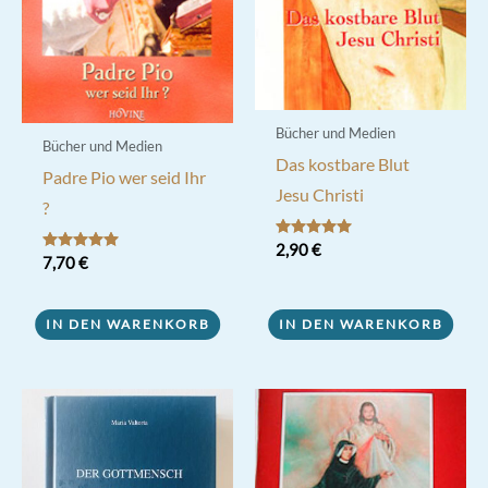
Bücher und Medien
Bücher und Medien
Das kostbare Blut
Padre Pio wer seid Ihr
Jesu Christi
?
Bewertet mit
2,90
€
Bewertet mit
7,70
€
5.00
5.00
von 5
von 5
IN DEN WARENKORB
IN DEN WARENKORB