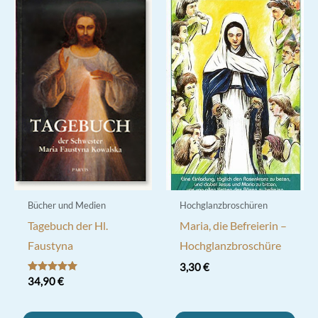
Bücher und Medien
Hochglanzbroschüren
Tagebuch der Hl.
Maria, die Befreierin –
Faustyna
Hochglanzbroschüre
3,30
€
Bewertet mit
34,90
€
5.00
von 5