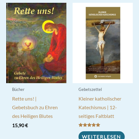
Bücher
Gebetszettel
Rette uns! |
Kleiner katholischer
Gebetsbuch zu Ehren
Katechismus | 12-
des Heiligen Blutes
seitiges Faltblatt
15,90
€
Bewertet mit
5.00
WEITERLESEN