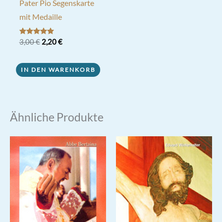
Pater Pio Segenskarte
mit Medaille
Ursprünglicher
Aktueller
Bewertet mit
3,00
€
2,20
€
5.00
Preis
Preis
von 5
war:
ist:
3,00 €
2,20 €.
IN DEN WARENKORB
Ähnliche Produkte