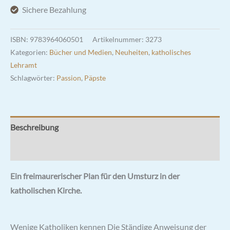
zur
Sichere Bezahlung
Unterwanderung
der
ISBN:
9783964060501
Artikelnummer:
3273
Kirche
Kategorien:
Bücher und Medien
,
Neuheiten
,
katholisches
Menge
Lehramt
Schlagwörter:
Passion
,
Päpste
Beschreibung
Rezensionen (0)
Ein freimaurerischer Plan für den Umsturz in der
katholischen Kirche.
Wenige Katholiken kennen Die Ständige Anweisung der