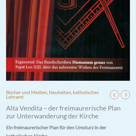
Bücher und Medien
,
Neuheiten
,
katholisches
Lehramt
Alta Vendita – der freimaurerische Plan
zur Unterwanderung der Kirche
Ein freimaurerischer Plan für den Umsturz in der
katholischen Kirche.