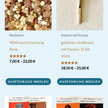
Neuheiten
Statuen und Kreuze
Weihrauchmischung
goldenes Holzkreuz
Rose
mit Korpus 15 bis
45cm
Bewertet mit
7,00
€
–
22,00
€
5.00
von 5
Bewertet mit
18,50
€
–
25,00
€
Dieses
5.00
von 5
Produkt
Dieses
AUSFÜHRUNG WÄHLEN
AUSFÜHRUNG WÄHLEN
weist
Produkt
mehrere
weist
Varianten
mehrere
auf.
Varianten