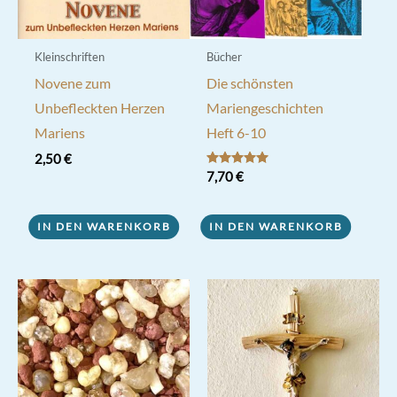
Produktseite
gewählt
werden
Kleinschriften
Bücher
Novene zum
Die schönsten
Unbefleckten Herzen
Mariengeschichten
Mariens
Heft 6-10
2,50
€
Bewertet mit
7,70
€
5.00
von 5
IN DEN WARENKORB
IN DEN WARENKORB