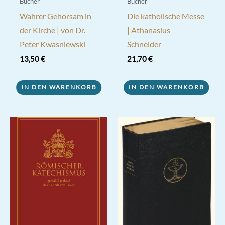
Bücher
Bücher
Wahrer Gehorsam in
Die katholische Messe
der Kirche | von Dr.
| Athanasius
Peter Kwasniewski
Schneider
13,50
€
21,70
€
IN DEN WARENKORB
IN DEN WARENKORB