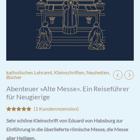
katholisches Lehramt
,
Kleinschriften
,
Neuheiten
,
Bücher
Abenteuer »Alte Messe«. Ein Reiseführer
für Neugierige
(
1
Kundenrezension)
Bewertet mit
1
Sehr schöne Kleinschrift von Eduard von Habsburg zur
5.00
von 5,
basierend
Einführung in die überlieferte römische Messe, die Messe
auf
Kundenbewertung
aller Heiligen.