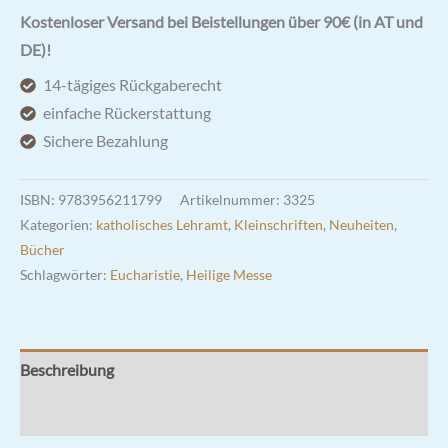
Messe«.
Kostenloser Versand bei Beistellungen über 90€ (in AT und
Ein
DE)!
Reiseführer
14-tägiges Rückgaberecht
für
einfache Rückerstattung
Neugierige
Sichere Bezahlung
Menge
ISBN:
9783956211799
Artikelnummer:
3325
Kategorien:
katholisches Lehramt
,
Kleinschriften
,
Neuheiten
,
Bücher
Schlagwörter:
Eucharistie
,
Heilige Messe
Beschreibung
Rezensionen (1)